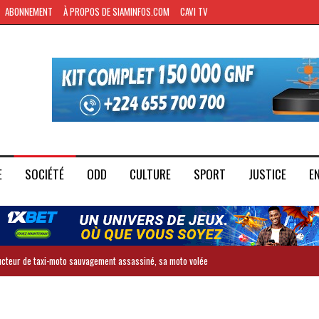
ABONNEMENT
À PROPOS DE SIAMINFOS.COM
CAVI TV
E
SOCIÉTÉ
ODD
CULTURE
SPORT
JUSTICE
E
ducteur de taxi-moto sauvagement assassiné, sa moto volée