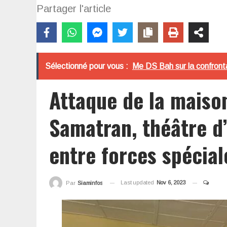
Partager l'article
Sélectionné pour vous :
Me DS Bah sur la confrontat
Attaque de la maison
Samatran, théâtre d
entre forces spécial
Last updated
Nov 6, 2023
Par
Siaminfos