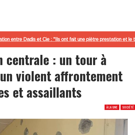
ion entre Dadis et Cie : "Ils ont fait une piètre prestation et le 
 centrale : un tour à
’un violent affrontement
es et assaillants
À LA UNE
SOCIÉTÉ