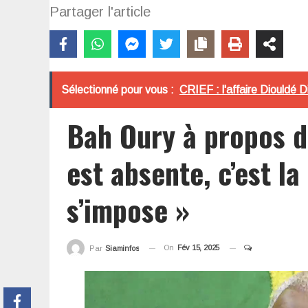
Partager l'article
Sélectionné pour vous :
CRIEF : l'affaire Diouldé 
Bah Oury à propos de
est absente, c’est la 
s’impose »
On
Fév 15, 2025
Par
Siaminfos