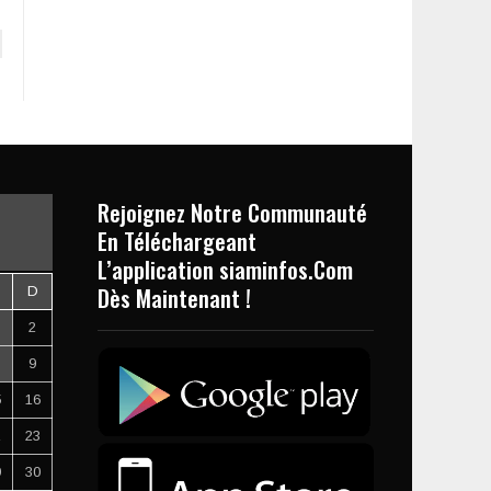
Rejoignez Notre Communauté
En Téléchargeant
L’application siaminfos.Com
Dès Maintenant !
D
2
9
5
16
2
23
9
30