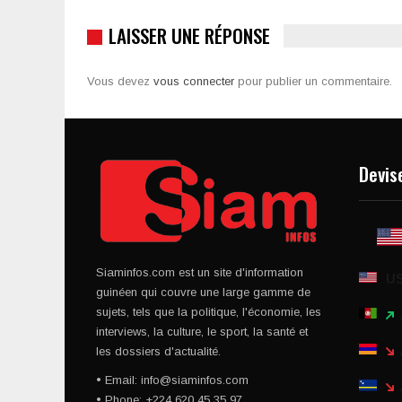
LAISSER UNE RÉPONSE
Vous devez
vous connecter
pour publier un commentaire.
Devis
Siaminfos.com est un site d'information
U
guinéen qui couvre une large gamme de
sujets, tels que la politique, l'économie, les
interviews, la culture, le sport, la santé et
les dossiers d'actualité.
• Email: info@siaminfos.com
• Phone: +224 620 45 35 97