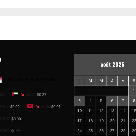
e
août 2026
USD - United States Dollar
L
M
M
J
V
S
1
SD
AED
$0.27
3
4
5
6
7
8
AFN
ALL
$0.02
$0.01
10
11
12
13
14
1
AMD
$0.00
17
18
19
20
21
2
ANG
24
25
26
27
28
2
$0.56