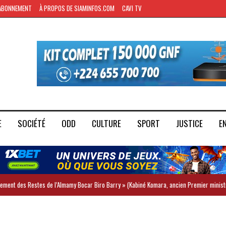
ABONNEMENT
À PROPOS DE SIAMINFOS.COM
CAVI TV
E
SOCIÉTÉ
ODD
CULTURE
SPORT
JUSTICE
E
iement des Restes de l’Almamy Bocar Biro Barry » (Kabiné Komara, ancien Premier minist