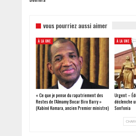
vous pourriez aussi aimer
À LA UNE
À LA UNE
« Ce que je pense du rapatriement des
Urgent – Édu
Restes de l’Almamy Bocar Biro Barry »
déclenche un
(Kabiné Komara, ancien Premier ministre)
Sonfonia
CHAR