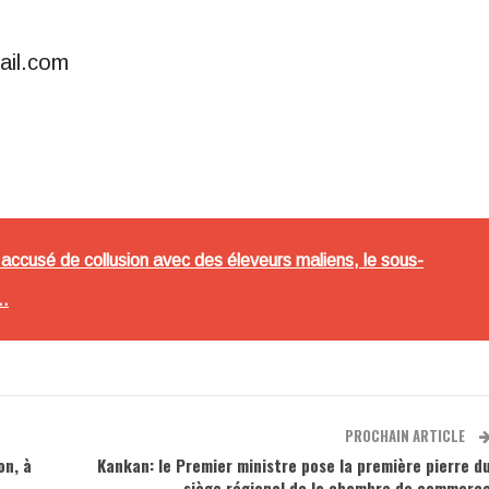
ail.com
cusé de collusion avec des éleveurs maliens, le sous-
t…
PROCHAIN ARTICLE
on, à
Kankan: le Premier ministre pose la première pierre d
siège régional de la chambre de commerc