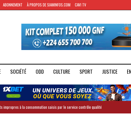
ABONNEMENT
À PROPOS DE SIAMINFOS.COM
CAVI TV
E
SOCIÉTÉ
ODD
CULTURE
SPORT
JUSTICE
E
ts impropres à la consommation saisis par le service contrôle qualité