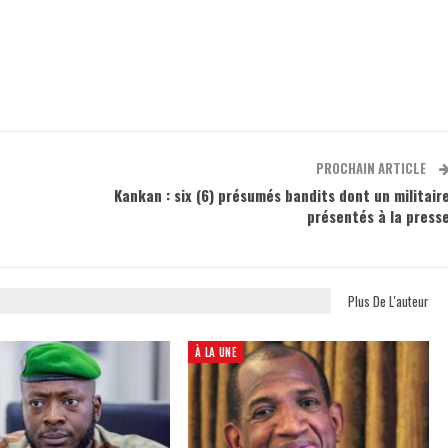
PROCHAIN ARTICLE
Kankan : six (6) présumés bandits dont un militair
présentés à la press
Plus De L'auteur
À LA UNE