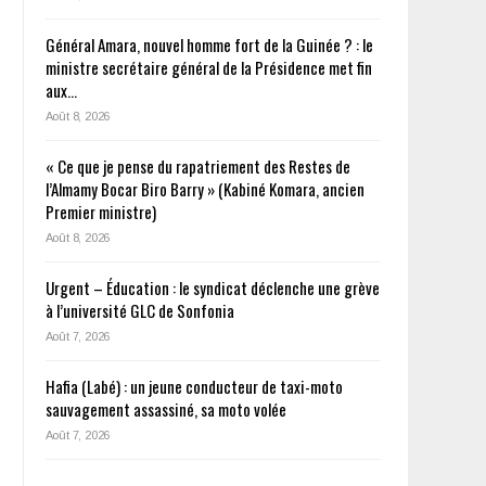
Général Amara, nouvel homme fort de la Guinée ? : le
ministre secrétaire général de la Présidence met fin
aux…
Août 8, 2026
« Ce que je pense du rapatriement des Restes de
l’Almamy Bocar Biro Barry » (Kabiné Komara, ancien
Premier ministre)
Août 8, 2026
Urgent – Éducation : le syndicat déclenche une grève
à l’université GLC de Sonfonia
Août 7, 2026
Hafia (Labé) : un jeune conducteur de taxi-moto
sauvagement assassiné, sa moto volée
Août 7, 2026