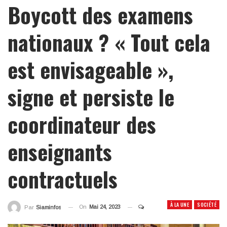
Boycott des examens
nationaux ? « Tout cela
est envisageable »,
signe et persiste le
coordinateur des
enseignants
contractuels
À LA UNE
SOCIÉTÉ
On
Mai 24, 2023
Par
Siaminfos