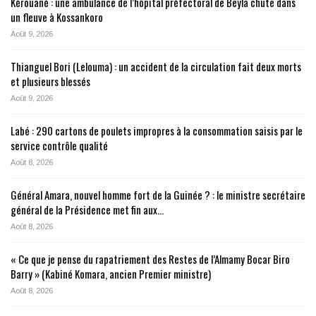
Kérouané : une ambulance de l’hôpital préfectoral de Beyla chute dans
un fleuve à Kossankoro
Août 9, 2026
Thianguel Bori (Lelouma) : un accident de la circulation fait deux morts
et plusieurs blessés
Août 9, 2026
Labé : 290 cartons de poulets impropres à la consommation saisis par le
service contrôle qualité
Août 8, 2026
Général Amara, nouvel homme fort de la Guinée ? : le ministre secrétaire
général de la Présidence met fin aux…
Août 8, 2026
« Ce que je pense du rapatriement des Restes de l’Almamy Bocar Biro
Barry » (Kabiné Komara, ancien Premier ministre)
Août 8, 2026