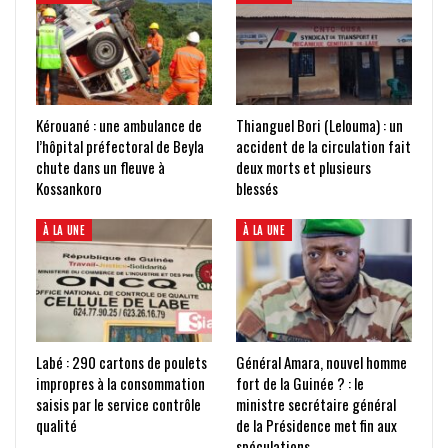
Kérouané : une ambulance de
Thianguel Bori (Lelouma) : un
l’hôpital préfectoral de Beyla
accident de la circulation fait
chute dans un fleuve à
deux morts et plusieurs
Kossankoro
blessés
À LA UNE
À LA UNE
Labé : 290 cartons de poulets
Général Amara, nouvel homme
impropres à la consommation
fort de la Guinée ? : le
saisis par le service contrôle
ministre secrétaire général
qualité
de la Présidence met fin aux
spéculations