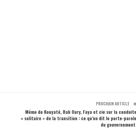
PROCHAIN ARTICLE
Mémo de Kouyaté, Bah Oury, Faya et cie sur la conduit
« solitaire » de la transition : ce qu’en dit le porte-parol
du gouvernemen