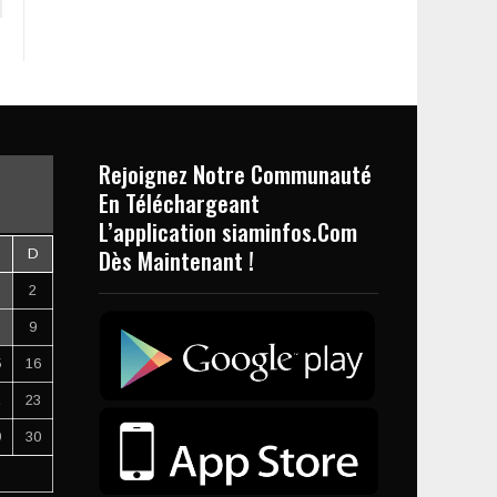
Rejoignez Notre Communauté
En Téléchargeant
L’application siaminfos.Com
Dès Maintenant !
D
2
9
5
16
2
23
9
30