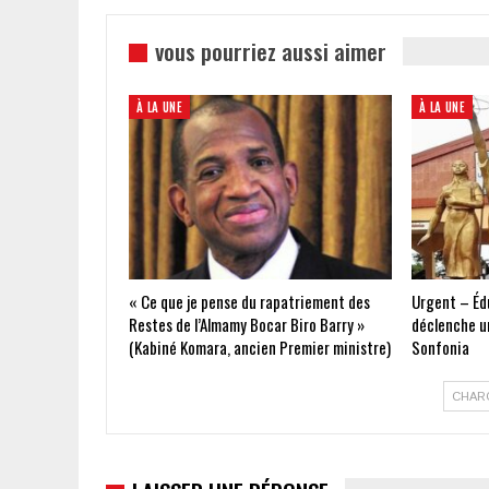
vous pourriez aussi aimer
À LA UNE
À LA UNE
« Ce que je pense du rapatriement des
Urgent – Édu
Restes de l’Almamy Bocar Biro Barry »
déclenche un
(Kabiné Komara, ancien Premier ministre)
Sonfonia
CHAR