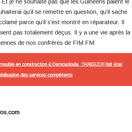
t je ne souhaite pas que les Guinéens paient le
aiterai qu’il se remette en question, qu’il sache
 acclamé parce qu’il s’est montré en réparateur. Il
oient pas totalement déçus. Il y a une vie après la
 antennes de nos confrères de FIM FM.
meuble en construction à Demoudoula : l'ANGUCH fait état
obilisation des services compétents
fos.com