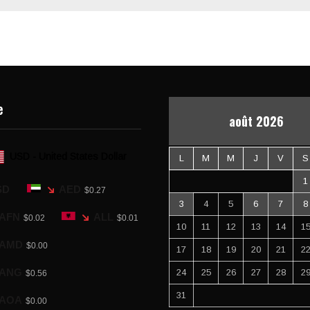
e
août 2026
USD - United States Dollar
L
M
M
J
V
S
1
SD
AED
$0.27
3
4
5
6
7
8
AFN
ALL
$0.02
$0.01
10
11
12
13
14
1
AMD
$0.00
17
18
19
20
21
2
ANG
24
25
26
27
28
2
$0.56
31
AOA
$0.00