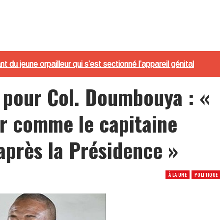
du jeune orpailleur qui s’est sectionné l’appareil génital
t pour Col. Doumbouya : «
ir comme le capitaine
 après la Présidence »
À LA UNE
POLITIQUE