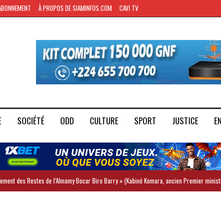
ABONNEMENT
À PROPOS DE SIAMINFOS.COM
CAVI TV
E
SOCIÉTÉ
ODD
CULTURE
SPORT
JUSTICE
E
iement des Restes de l’Almamy Bocar Biro Barry » (Kabiné Komara, ancien Premier minist