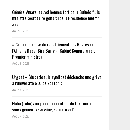
Général Amara, nouvel homme fort de la Guinée ? : le
ministre secrétaire général de la Présidence met fin
aux…
Août 8, 2026
« Ce que je pense du rapatriement des Restes de
l’Almamy Bocar Biro Barry » (Kabiné Komara, ancien
Premier ministre)
Août 8, 2026
Urgent – Éducation : le syndicat déclenche une grève
à l’université GLC de Sonfonia
Août 7, 2026
Hafia (Labé) : un jeune conducteur de taxi-moto
sauvagement assassiné, sa moto volée
Août 7, 2026