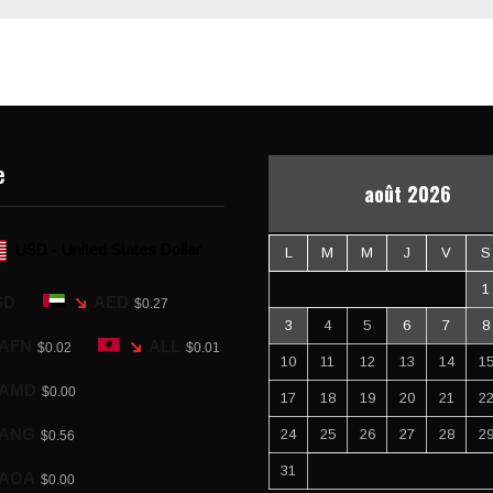
e
août 2026
USD - United States Dollar
L
M
M
J
V
S
1
SD
AED
$0.27
3
4
5
6
7
8
AFN
ALL
$0.02
$0.01
10
11
12
13
14
1
AMD
$0.00
17
18
19
20
21
2
ANG
24
25
26
27
28
2
$0.56
31
AOA
$0.00