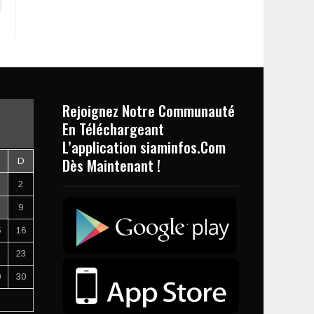
Rejoignez Notre Communauté
En Téléchargeant
L’application siaminfos.Com
Dès Maintenant !
D
2
9
5
16
2
23
9
30