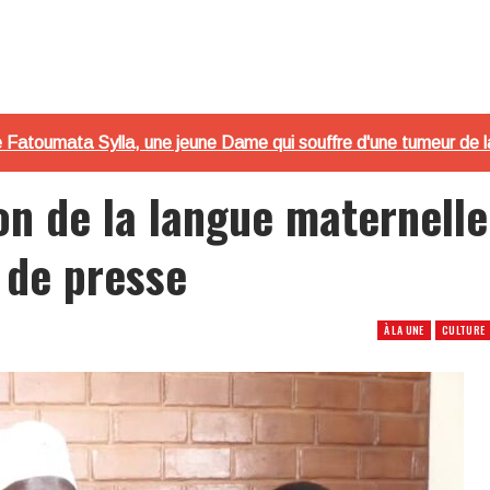
e Fatoumata Sylla, une jeune Dame qui souffre d'une tumeur de 
on de la langue maternelle
 de presse
À LA UNE
CULTURE