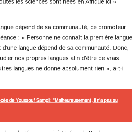
utes les sciences sont nées en Afrique ici »,
langue dépend de sa communauté, ce promoteur
léance : « Personne ne connaît la première langu
t d’une langue dépend de sa communauté. Donc,
ier nos propres langues afin d’être de vrais
autres langues ne donne absolument rien », a-t-il
écès de Youssouf Sampil: "Malheureusement, il n'a pas su