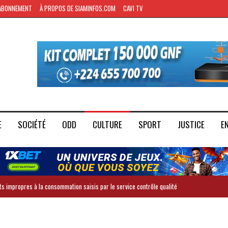
ABONNEMENT
À PROPOS DE SIAMINFOS.COM
CAVI TV
E
SOCIÉTÉ
ODD
CULTURE
SPORT
JUSTICE
E
ts impropres à la consommation saisis par le service contrôle qualité