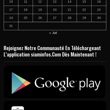
10
11
12
13
14
15
16
17
18
19
20
21
22
23
24
25
26
27
28
29
30
31
« Juil
Rejoignez Notre Communauté En Téléchargeant
L’application siaminfos.Com Dès Maintenant !