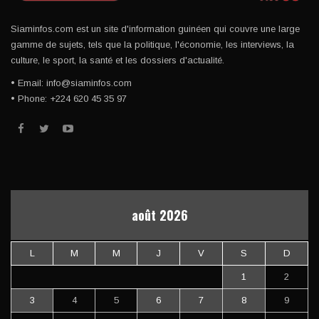
Siaminfos.com est un site d'information guinéen qui couvre une large
gamme de sujets, tels que la politique, l'économie, les interviews, la
culture, le sport, la santé et les dossiers d'actualité.
• Email: info@siaminfos.com
• Phone: +224 620 45 35 97
août 2026
L
M
M
J
V
S
D
1
2
3
4
5
6
7
8
9