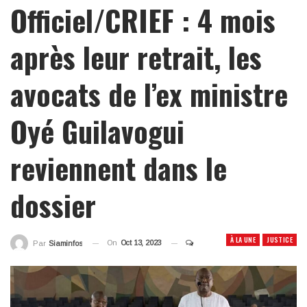
Officiel/CRIEF : 4 mois
après leur retrait, les
avocats de l’ex ministre
Oyé Guilavogui
reviennent dans le
dossier
À LA UNE
JUSTICE
On
Oct 13, 2023
Par
Siaminfos