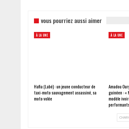
vous pourriez aussi aimer
À LA UNE
À LA UNE
Hafia (Labé) : un jeune conducteur de
Amadou Oury
taxi-moto sauvagement assassiné, sa
guinéen : « 
moto volée
modèle ivoir
performants
CHAR