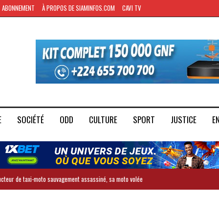
ABONNEMENT
À PROPOS DE SIAMINFOS.COM
CAVI TV
E
SOCIÉTÉ
ODD
CULTURE
SPORT
JUSTICE
E
ducteur de taxi-moto sauvagement assassiné, sa moto volée