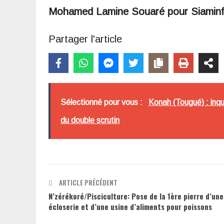
Mohamed Lamine Souaré pour Siamin
Partager l'article
Sélectionné pour vous :
Konah (Tougué) : inqu
du double scrutin
ARTICLE PRÉCÉDENT
N’zérékoré/Pisciculture: Pose de la 1ère pierre d’une
écloserie et d’une usine d’aliments pour poissons