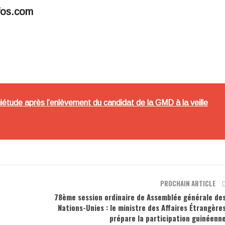
fos.com
iétude après l’enlèvement du candidat de la GMD à la veille
PROCHAIN ARTICLE
78ème session ordinaire de Assemblée générale de
Nations-Unies : le ministre des Affaires Étrangère
prépare la participation guinéenn