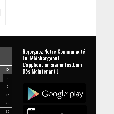
Rejoignez Notre Communauté
En Téléchargeant
L’application siaminfos.Com
Dès Maintenant !
D
2
9
5
16
2
23
9
30