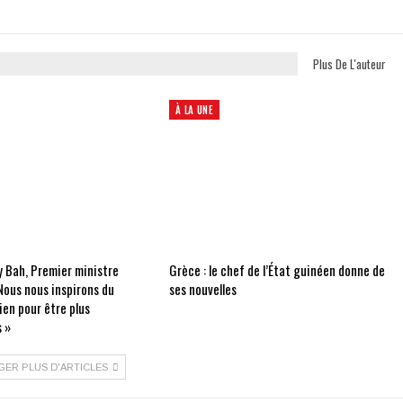
Plus De L'auteur
À LA UNE
 Bah, Premier ministre
Grèce : le chef de l’État guinéen donne de
Nous nous inspirons du
ses nouvelles
ien pour être plus
 »
GER PLUS D'ARTICLES