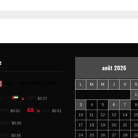
e
août 2026
USD - United States Dollar
L
M
M
J
V
S
1
SD
AED
$0.27
3
4
5
6
7
8
AFN
ALL
$0.02
$0.01
10
11
12
13
14
1
AMD
$0.00
17
18
19
20
21
2
ANG
24
25
26
27
28
2
$0.56