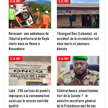
À LA UNE
À LA UNE
Kérouané : une ambulance de
Thianguel Bori (Lelouma) : un
l’hôpital préfectoral de Beyla
accident de la circulation fait
chute dans un fleuve à
deux morts et plusieurs
Kossankoro
blessés
À LA UNE
À LA UNE
Labé : 290 cartons de poulets
Général Amara, nouvel homme
impropres à la consommation
fort de la Guinée ? : le
saisis par le service contrôle
ministre secrétaire général
qualité
de la Présidence met fin aux