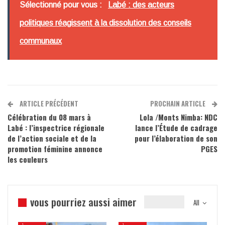
Sélectionné pour vous :
Labé : des acteurs
politiques réagissent à la dissolution des conseils
communaux
ARTICLE PRÉCÉDENT
PROCHAIN ARTICLE
Célébration du 08 mars à
Lola /Monts Nimba: NDC
Labé : l’inspectrice régionale
lance l’Étude de cadrage
de l’action sociale et de la
pour l’élaboration de son
promotion féminine annonce
PGES
les couleurs
vous pourriez aussi aimer
All