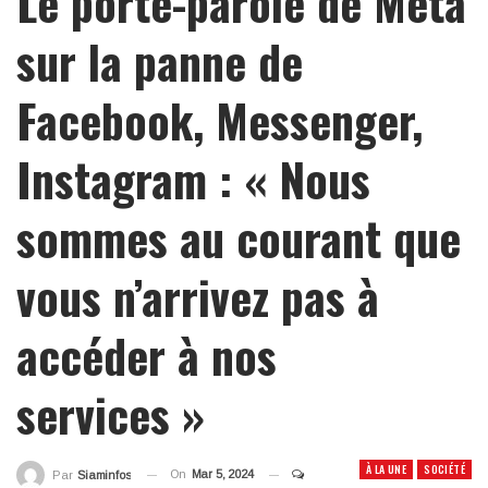
Le porte-parole de Meta
sur la panne de
Facebook, Messenger,
Instagram : « Nous
sommes au courant que
vous n’arrivez pas à
accéder à nos
services »
À LA UNE
SOCIÉTÉ
On
Mar 5, 2024
Par
Siaminfos