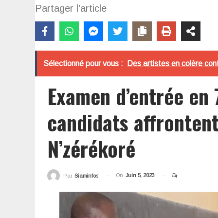
Partager l'article
Sélectionné pour vous :
Des artistes en colère cont
Examen d’entrée en 
candidats affrontent
N’zérékoré
On
Juin 5, 2023
Par
Siaminfos