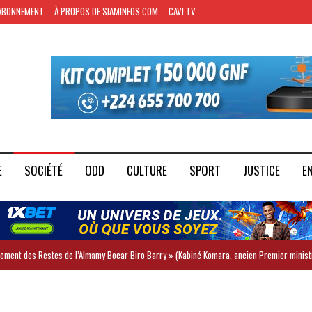
ABONNEMENT
À PROPOS DE SIAMINFOS.COM
CAVI TV
E
SOCIÉTÉ
ODD
CULTURE
SPORT
JUSTICE
E
iement des Restes de l’Almamy Bocar Biro Barry » (Kabiné Komara, ancien Premier minist