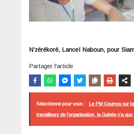
N’zérékoré, Lanceï Naboun, pour Sia
Partager l'article
Sélectionné pour vous :
Le PM Goumou sur la 
travailleurs de l’organisation, la Guinée n’a que