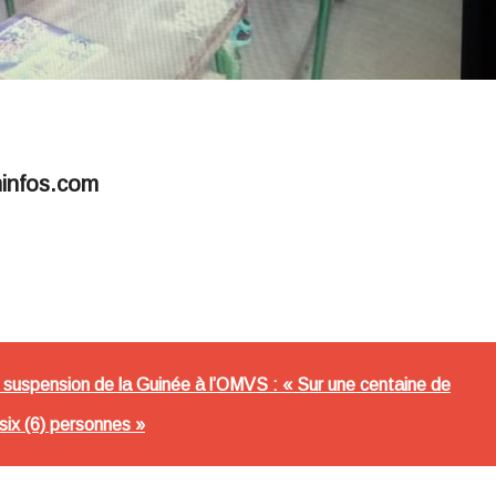
minfos.com
suspension de la Guinée à l’OMVS : « Sur une centaine de
 six (6) personnes »