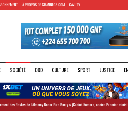
ABONNEMENT
À PROPOS DE SIAMINFOS.COM
CAVI TV
E
SOCIÉTÉ
ODD
CULTURE
SPORT
JUSTICE
E
iement des Restes de l’Almamy Bocar Biro Barry » (Kabiné Komara, ancien Premier minist