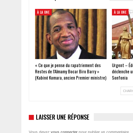
À LA UNE
À LA UNE
« Ce que je pense du rapatriement des
Urgent – Édu
Restes de l’Almamy Bocar Biro Barry »
déclenche un
(Kabiné Komara, ancien Premier ministre)
Sonfonia
CHAR
LAISSER UNE RÉPONSE
Vous devez
vous connecter
pour publier un commentaire.