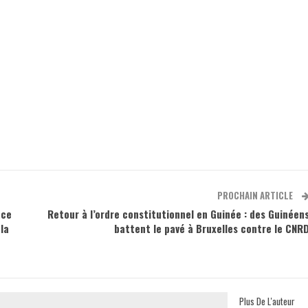
PROCHAIN ARTICLE
ace
Retour à l’ordre constitutionnel en Guinée : des Guinéen
la
battent le pavé à Bruxelles contre le CNR
Plus De L'auteur