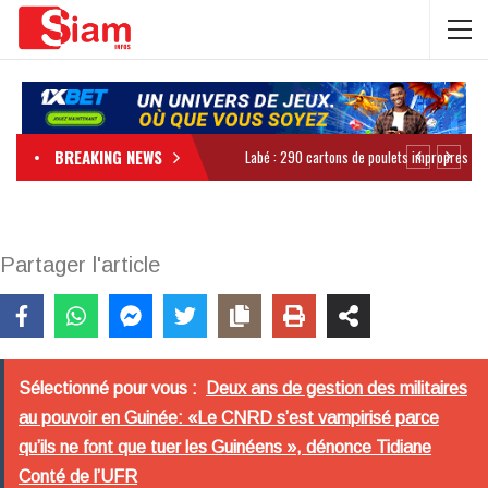
BREAKING NEWS
Partager l'article
Sélectionné pour vous :
Deux ans de gestion des militaires
au pouvoir en Guinée: «Le CNRD s’est vampirisé parce
qu’ils ne font que tuer les Guinéens », dénonce Tidiane
Conté de l’UFR