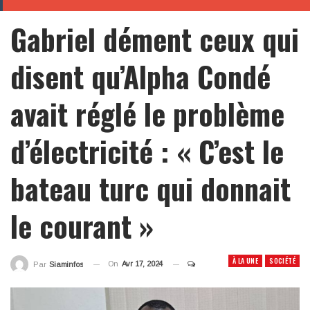
Gabriel dément ceux qui
disent qu’Alpha Condé
avait réglé le problème
d’électricité : « C’est le
bateau turc qui donnait
le courant »
À LA UNE
SOCIÉTÉ
On
Avr 17, 2024
Par
Siaminfos