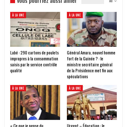
vous pourriez aussi aimer
All
À LA UNE
À LA UNE
Labé : 290 cartons de poulets
Général Amara, nouvel homme
impropres à la consommation
fort de la Guinée ? : le
saisis par le service contrôle
ministre secrétaire général
qualité
de la Présidence met fin aux
spéculations
À LA UNE
À LA UNE
« Ce que je pense du
Urgent – Éducation : le