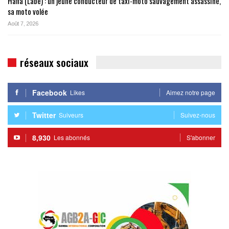
Hafia (Labé) : un jeune conducteur de taxi-moto sauvagement assassiné,
sa moto volée
Août 7, 2026
réseaux sociaux
Facebook
Likes
Aimez notre page
Twitter
Suiveurs
Suivez-nous
8,930
Les abonnés
S'abonner