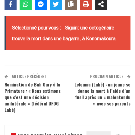
Sélectionné pour vous :
Siguiri: une octogénaire
trouve la mort dans une bagarre, à Konomakoura
ARTICLE PRÉCÉDENT
PROCHAIN ARTICLE
Nomination de Bah Oury à la
Lelouma (Labé) : un jeune se
Primature : « Nous estimons
donne la mort à l’aide d’un
que c’est une décision
fusil après un « malentendu
unilatérale » (fédéral UFDG
» avec ses parents
Labé)