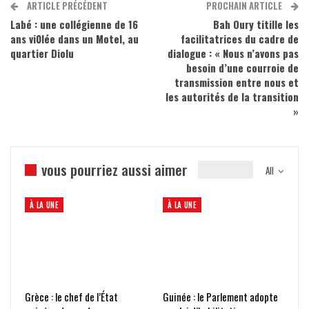
ARTICLE PRÉCÉDENT
PROCHAIN ARTICLE
Labé : une collégienne de 16
Bah Oury titille les
ans vi0lée dans un Motel, au
facilitatrices du cadre de
quartier Diolu
dialogue : « Nous n’avons pas
besoin d’une courroie de
transmission entre nous et
les autorités de la transition
»
vous pourriez aussi aimer
All
À LA UNE
À LA UNE
Grèce : le chef de l’État
Guinée : le Parlement adopte