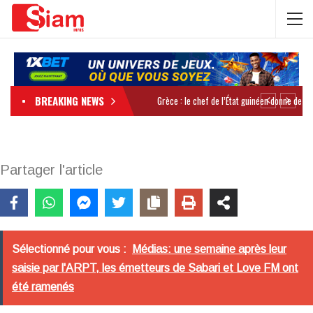
BREAKING NEWS
Partager l'article
Sélectionné pour vous :
Médias: une semaine après leur
saisie par l'ARPT, les émetteurs de Sabari et Love FM ont
été ramenés