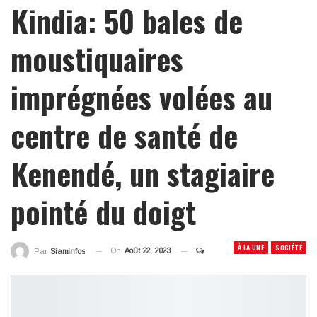
Kindia: 50 bales de
moustiquaires
imprégnées volées au
centre de santé de
Kenendé, un stagiaire
pointé du doigt
À LA UNE
SOCIÉTÉ
On
Août 22, 2023
Par
Siaminfos