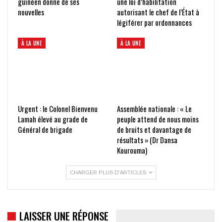
guinéen donne de ses
une loi d’habilitation
nouvelles
autorisant le chef de l’État à
légiférer par ordonnances
À LA UNE
À LA UNE
Urgent : le Colonel Bienvenu
Assemblée nationale : « Le
Lamah élevé au grade de
peuple attend de nous moins
Général de brigade
de bruits et davantage de
résultats » (Dr Dansa
Kourouma)
CHARGER PLUS D'ARTICLES
LAISSER UNE RÉPONSE