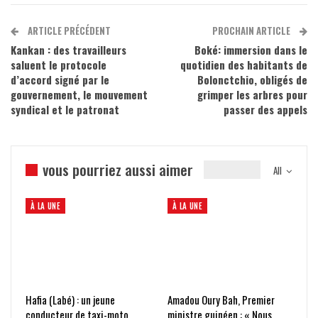
ARTICLE PRÉCÉDENT
PROCHAIN ARTICLE
Kankan : des travailleurs
Boké: immersion dans le
saluent le protocole
quotidien des habitants de
d’accord signé par le
Bolonctchio, obligés de
gouvernement, le mouvement
grimper les arbres pour
syndical et le patronat
passer des appels
vous pourriez aussi aimer
All
À LA UNE
À LA UNE
Hafia (Labé) : un jeune
Amadou Oury Bah, Premier
conducteur de taxi-moto
ministre guinéen : « Nous