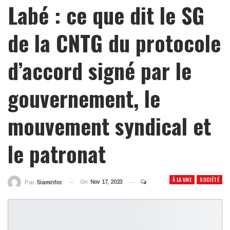
Labé : ce que dit le SG
de la CNTG du protocole
d’accord signé par le
gouvernement, le
mouvement syndical et
le patronat
À LA UNE
SOCIÉTÉ
On
Nov 17, 2023
Par
Siaminfos