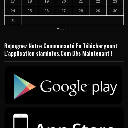
17
18
19
20
21
22
23
24
25
26
27
28
29
30
31
« Juil
Rejoignez Notre Communauté En Téléchargeant
L’application siaminfos.Com Dès Maintenant !