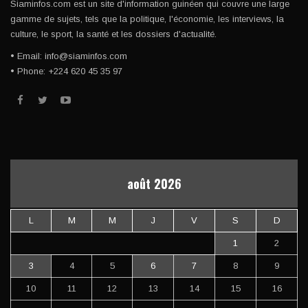
Siaminfos.com est un site d'information guinéen qui couvre une large
gamme de sujets, tels que la politique, l'économie, les interviews, la
culture, le sport, la santé et les dossiers d'actualité.
• Email: info@siaminfos.com
• Phone: +224 620 45 35 97
août 2026
L
M
M
J
V
S
D
1
2
3
4
5
6
7
8
9
10
11
12
13
14
15
16