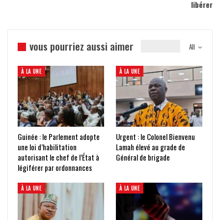
libérer
vous pourriez aussi aimer
All
À LA UNE
À LA UNE
Guinée : le Parlement adopte
Urgent : le Colonel Bienvenu
une loi d’habilitation
Lamah élevé au grade de
autorisant le chef de l’État à
Général de brigade
légiférer par ordonnances
À LA UNE
À LA UNE