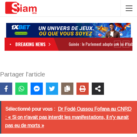
BREAKING NEWS
Partager l'article
Sélectionné pour vous :
Dr Fodé Oussou Fofana au CNRD
: « Si on n'avait pas interdit les manifestations, il n'y aurait
pas eu de morts »