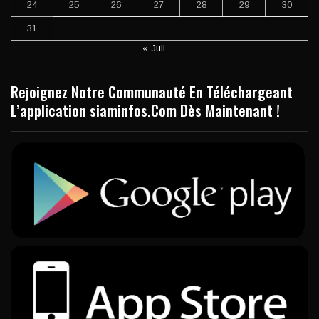
24
25
26
27
28
29
30
31
« Juil
Rejoignez Notre Communauté En Téléchargeant
L’application siaminfos.Com Dès Maintenant !