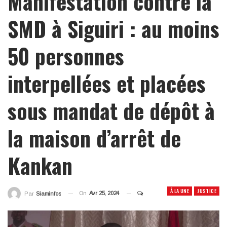
Manifestation contre la
SMD à Siguiri : au moins
50 personnes
interpellées et placées
sous mandat de dépôt à
la maison d’arrêt de
Kankan
À LA UNE
JUSTICE
On
Avr 25, 2024
Par
Siaminfos