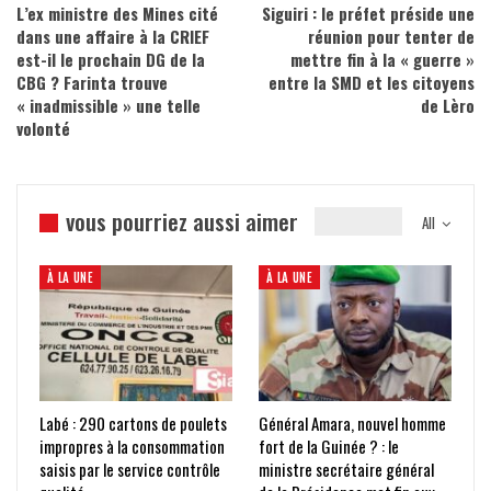
L’ex ministre des Mines cité
Siguiri : le préfet préside une
dans une affaire à la CRIEF
réunion pour tenter de
est-il le prochain DG de la
mettre fin à la « guerre »
CBG ? Farinta trouve
entre la SMD et les citoyens
« inadmissible » une telle
de Lèro
volonté
vous pourriez aussi aimer
All
À LA UNE
À LA UNE
Labé : 290 cartons de poulets
Général Amara, nouvel homme
impropres à la consommation
fort de la Guinée ? : le
saisis par le service contrôle
ministre secrétaire général