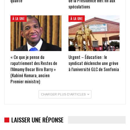
qualité
de la Présidence met fin aux
spéculations
À LA UNE
À LA UNE
« Ce que je pense du
Urgent – Éducation : le
rapatriement des Restes de
syndicat déclenche une grève
l’Almamy Bocar Biro Barry »
à l’université GLC de Sonfonia
(Kabiné Komara, ancien
Premier ministre)
CHARGER PLUS D'ARTICLES
LAISSER UNE RÉPONSE