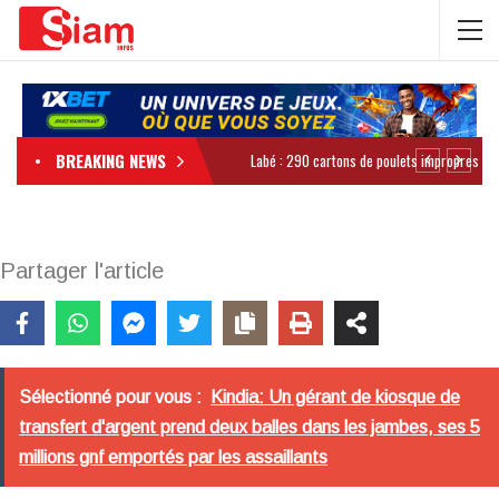
BREAKING NEWS
Partager l'article
Sélectionné pour vous :
Kindia: Un gérant de kiosque de
transfert d'argent prend deux balles dans les jambes, ses 5
millions gnf emportés par les assaillants