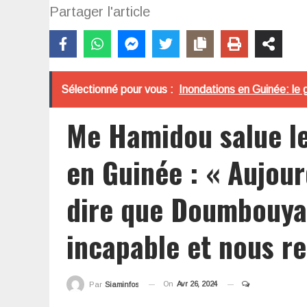
Partager l'article
Sélectionné pour vous :
Inondations en Guinée: le g
Me Hamidou salue l
en Guinée : « Aujourd
dire que Doumbouya
incapable et nous r
On
Avr 26, 2024
Par
Siaminfos