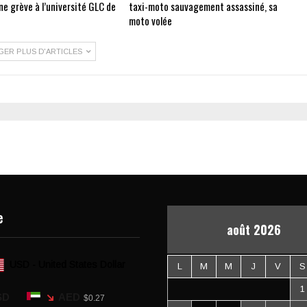
e grève à l’université GLC de
taxi-moto sauvagement assassiné, sa
moto volée
GER PLUS D'ARTICLES
e
août 2026
USD - United States Dollar
L
M
M
J
V
S
1
SD
AED
$0.27