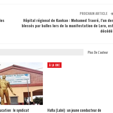
PROCHAIN ARTICLE
les
Hôpital régional de Kankan : Mohamed Traoré, l’un de
blessés par balles lors de la manifestation de Lero, es
décéd
Plus De L'auteur
À LA UNE
cation : le syndicat
Hafia (Labé) : un jeune conducteur de