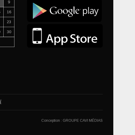
9
5
16
2
23
9
30
É
Conception :
GROUPE CAVI MÉDIAS