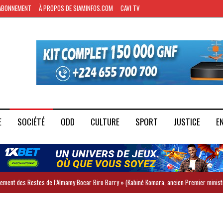
ABONNEMENT
À PROPOS DE SIAMINFOS.COM
CAVI TV
E
SOCIÉTÉ
ODD
CULTURE
SPORT
JUSTICE
E
iement des Restes de l’Almamy Bocar Biro Barry » (Kabiné Komara, ancien Premier minist