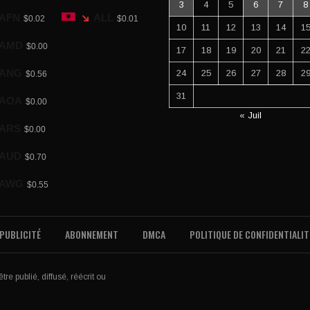
3
4
5
6
7
8
AFN
ALL
$0.02
$0.01
10
11
12
13
14
1
AMD
$0.00
17
18
19
20
21
2
ANG
24
25
26
27
28
2
$0.56
31
AOA
$0.00
« Juil
ARS
$0.00
AUD
$0.70
AWG
$0.55
PUBLICITÉ
ABONNEMENT
DMCA
POLITIQUE DE CONFIDENTIALIT
re publié, diffusé, réécrit ou