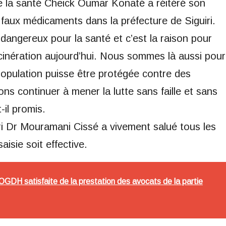
 de la santé Cheick Oumar Konaté a réitéré son
 faux médicaments dans la préfecture de Siguiri.
angereux pour la santé et c’est la raison pour
incinération aujourd’hui. Nous sommes là aussi pour
 population puisse être protégée contre des
ns continuer à mener la lutte sans faille et sans
-il promis.
uiri Dr Mouramani Cissé a vivement salué tous les
isie soit effective.
'OGDH satisfaite de la prestation des avocats de la partie