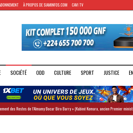
ABONNEMENT
À PROPOS DE SIAMINFOS.COM
CAVI TV
E
SOCIÉTÉ
ODD
CULTURE
SPORT
JUSTICE
E
iement des Restes de l’Almamy Bocar Biro Barry » (Kabiné Komara, ancien Premier minist