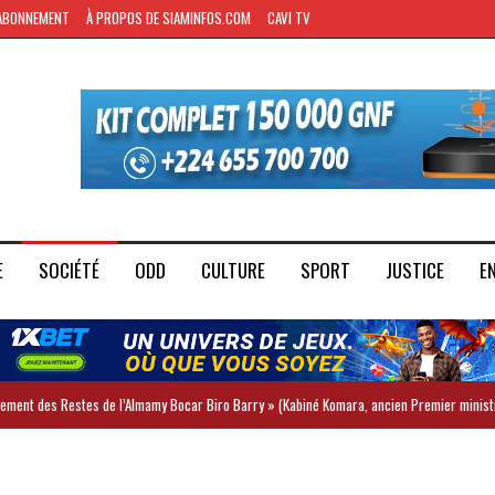
ABONNEMENT
À PROPOS DE SIAMINFOS.COM
CAVI TV
E
SOCIÉTÉ
ODD
CULTURE
SPORT
JUSTICE
E
iement des Restes de l’Almamy Bocar Biro Barry » (Kabiné Komara, ancien Premier minist