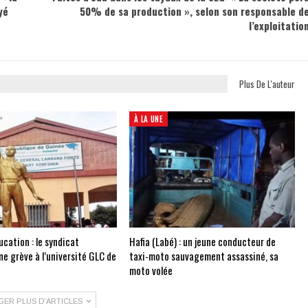
yé
50% de sa production », selon son responsable d
l’exploitatio
Plus De L'auteur
À LA UNE
cation : le syndicat
Hafia (Labé) : un jeune conducteur de
e grève à l’université GLC de
taxi-moto sauvagement assassiné, sa
moto volée
GER PLUS D'ARTICLES