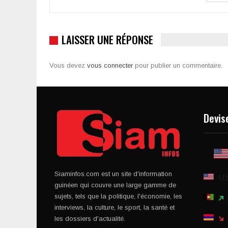
LAISSER UNE RÉPONSE
Vous devez
vous connecter
pour publier un commentaire.
Devis
Siaminfos.com est un site d'information
U
guinéen qui couvre une large gamme de
sujets, tels que la politique, l'économie, les
interviews, la culture, le sport, la santé et
les dossiers d'actualité.