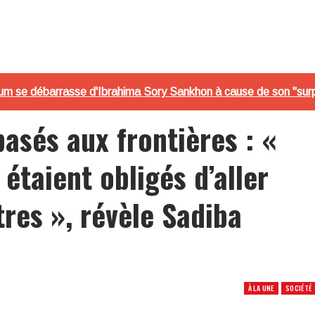
oum se débarrasse d'Ibrahima Sory Sankhon à cause de son "sur
basés aux frontières : «
 étaient obligés d’aller
tres », révèle Sadiba
À LA UNE
SOCIÉTÉ