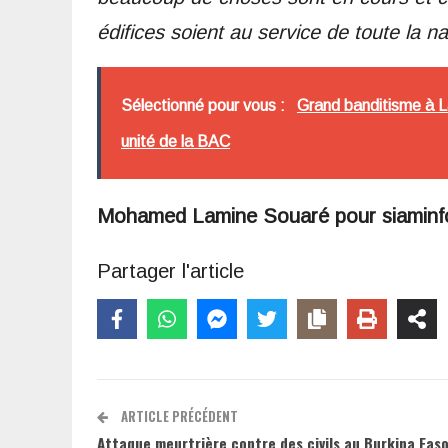
édifices soient au service de toute la na
Sélectionné pour vous :
Grand banditisme à Lab
unité de la BAC
Mohamed Lamine Souaré pour siamin
Partager l'article
ARTICLE PRÉCÉDENT
Attaque meurtrière contre des civils au Burkina Faso 