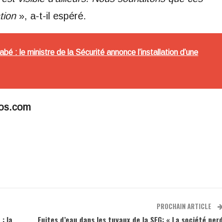
tion
», a-t-il espéré.
é : le ministre de la Sécurité annonce l’installation d’une
fos.com
PROCHAIN ARTICLE
: la
Fuites d’eau dans les tuyaux de la SEG: « La société per