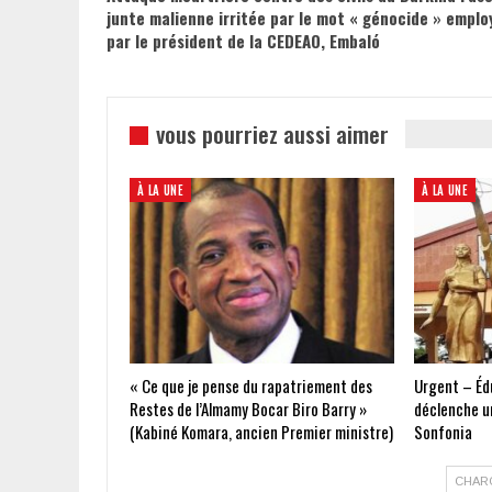
junte malienne irritée par le mot « génocide » emplo
par le président de la CEDEAO, Embaló
vous pourriez aussi aimer
À LA UNE
À LA UNE
« Ce que je pense du rapatriement des
Urgent – Édu
Restes de l’Almamy Bocar Biro Barry »
déclenche un
(Kabiné Komara, ancien Premier ministre)
Sonfonia
CHAR