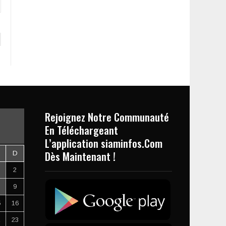
Rejoignez Notre Communauté
En Téléchargeant
L’application siaminfos.Com
Dès Maintenant !
D
2
9
5
16
2
23