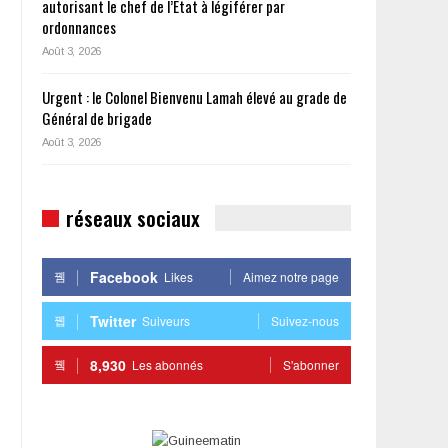
autorisant le chef de l’État à légiférer par
ordonnances
Août 3, 2026
Urgent : le Colonel Bienvenu Lamah élevé au grade de
Général de brigade
Août 3, 2026
réseaux sociaux
Facebook
Likes
Aimez notre page
Twitter
Suiveurs
Suivez-nous
8,930
Les abonnés
S'abonner