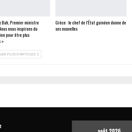
 Bah, Premier ministre
Grèce : le chef de l’État guinéen donne de
Nous nous inspirons du
ses nouvelles
ien pour être plus
 »
GER PLUS D'ARTICLES
e
août 2026