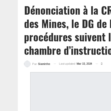
Dénonciation à la CR
des Mines, le DG de 
procédures suivent l
chambre d’instructio
Last updated
Mar 15, 2024
Par
Siaminfos