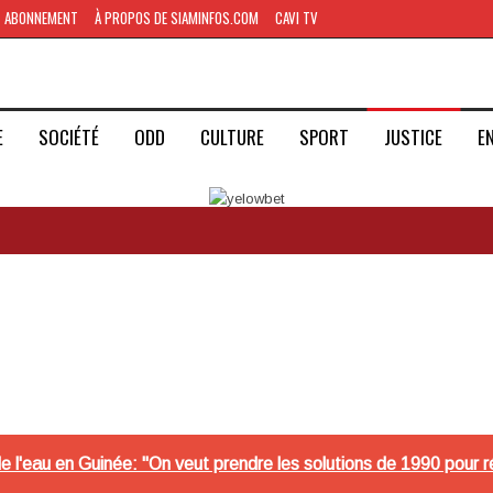
ABONNEMENT
À PROPOS DE SIAMINFOS.COM
CAVI TV
E
SOCIÉTÉ
ODD
CULTURE
SPORT
JUSTICE
E
 de l'eau en Guinée: "On veut prendre les solutions de 1990 pour 