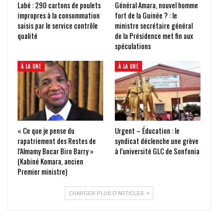
Labé : 290 cartons de poulets
Général Amara, nouvel homme
impropres à la consommation
fort de la Guinée ? : le
saisis par le service contrôle
ministre secrétaire général
qualité
de la Présidence met fin aux
spéculations
À LA UNE
À LA UNE
« Ce que je pense du
Urgent – Éducation : le
rapatriement des Restes de
syndicat déclenche une grève
l’Almamy Bocar Biro Barry »
à l’université GLC de Sonfonia
(Kabiné Komara, ancien
Premier ministre)
CHARGER PLUS D'ARTICLES