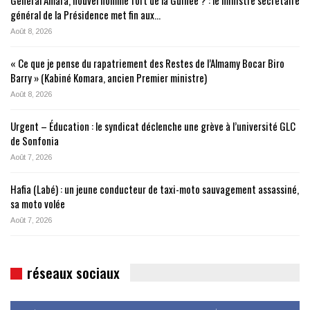
Général Amara, nouvel homme fort de la Guinée ? : le ministre secrétaire
général de la Présidence met fin aux…
Août 8, 2026
« Ce que je pense du rapatriement des Restes de l’Almamy Bocar Biro
Barry » (Kabiné Komara, ancien Premier ministre)
Août 8, 2026
Urgent – Éducation : le syndicat déclenche une grève à l’université GLC
de Sonfonia
Août 7, 2026
Hafia (Labé) : un jeune conducteur de taxi-moto sauvagement assassiné,
sa moto volée
Août 7, 2026
réseaux sociaux