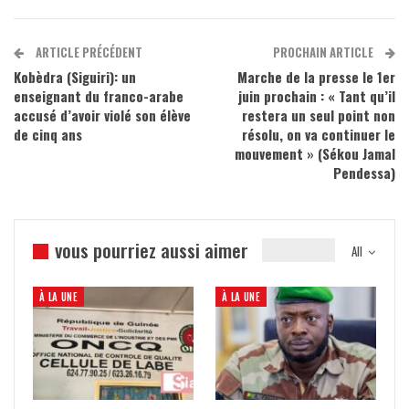
ARTICLE PRÉCÉDENT
PROCHAIN ARTICLE
Kobèdra (Siguiri): un
Marche de la presse le 1er
enseignant du franco-arabe
juin prochain : « Tant qu’il
accusé d’avoir violé son élève
restera un seul point non
de cinq ans
résolu, on va continuer le
mouvement » (Sékou Jamal
Pendessa)
vous pourriez aussi aimer
All
À LA UNE
À LA UNE