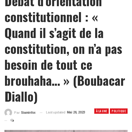
Débat d’orientation
constitutionnel : «
Quand il s’agit de la
constitution, on n’a pas
besoin de tout ce
brouhaha… » (Boubacar
Diallo)
À LA UNE
POLITIQUE
Last updated
Mai 26, 2023
Par
Siaminfos