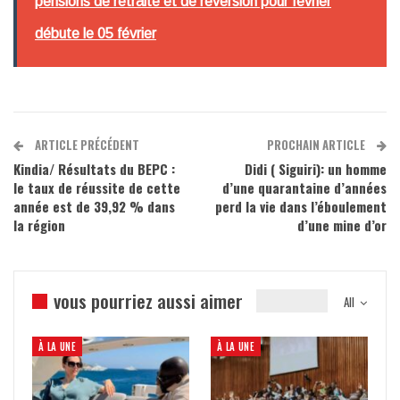
pensions de retraite et de réversion pour février
débute le 05 février
ARTICLE PRÉCÉDENT
PROCHAIN ARTICLE
Kindia/ Résultats du BEPC :
Didi ( Siguiri): un homme
le taux de réussite de cette
d’une quarantaine d’années
année est de 39,92 % dans
perd la vie dans l’éboulement
la région
d’une mine d’or
vous pourriez aussi aimer
All
À LA UNE
À LA UNE