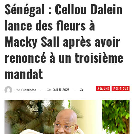
Sénégal : Cellou Dalein
lance des fleurs à
Macky Sall après avoir
renoncé à un troisième
mandat
À LA UNE
POLITIQUE
On
Juil 5, 2023
Par
Siaminfos