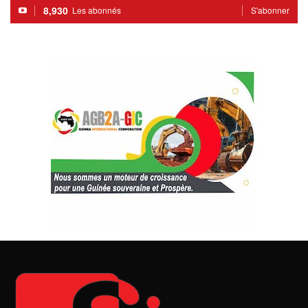
8,930
Les abonnés
S'abonner