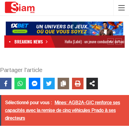
BREAKING NEWS
Partager l'article
Sélectionné pour vous :
Mines: AGB2A-GIC renforce ses
capacités avec la remise de cinq véhicules Prado à ses
directeurs