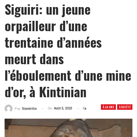
Siguiri: un jeune
orpailleur d’une
trentaine d’années
meurt dans
l’éboulement d’une mine
d’or, à Kintinian
À LA UNE
SOCIÉTÉ
On
Août 5, 2023
Par
Siaminfos