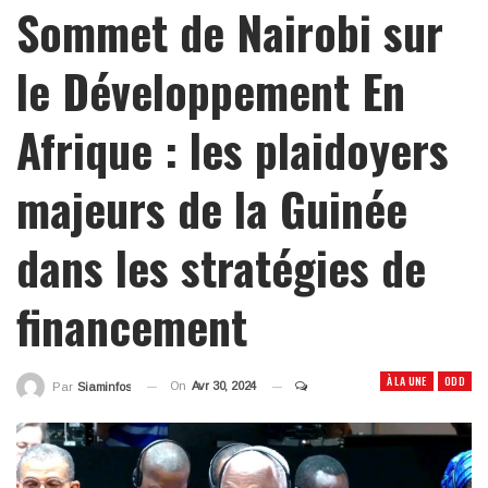
Sommet de Nairobi sur
le Développement En
Afrique : les plaidoyers
majeurs de la Guinée
dans les stratégies de
financement
À LA UNE
ODD
On
Avr 30, 2024
Par
Siaminfos