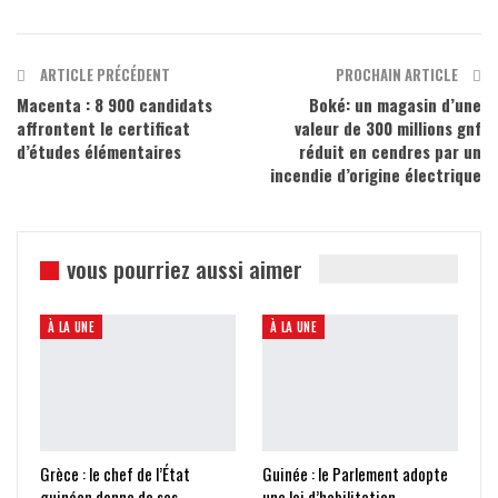
ARTICLE PRÉCÉDENT
PROCHAIN ARTICLE
Macenta : 8 900 candidats
Boké: un magasin d’une
affrontent le certificat
valeur de 300 millions gnf
d’études élémentaires
réduit en cendres par un
incendie d’origine électrique
vous pourriez aussi aimer
À LA UNE
À LA UNE
Grèce : le chef de l’État
Guinée : le Parlement adopte
guinéen donne de ses
une loi d’habilitation