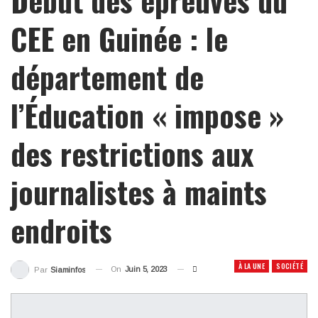
CEE en Guinée : le
département de
l’Éducation « impose »
des restrictions aux
journalistes à maints
endroits
À LA UNE
SOCIÉTÉ
On
Juin 5, 2023
Par
Siaminfos