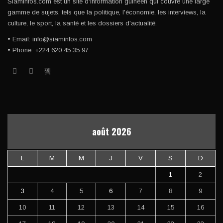
Siaminfos.com est un site d'information guinéen qui couvre une large
gamme de sujets, tels que la politique, l'économie, les interviews, la
culture, le sport, la santé et les dossiers d'actualité.
• Email: info@siaminfos.com
• Phone: +224 620 45 35 97
août 2026
L
M
M
J
V
S
D
1
2
3
4
5
6
7
8
9
10
11
12
13
14
15
16