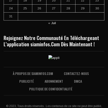
17
18
19
20
21
22
23
24
25
26
27
28
29
30
31
« Juil
Rejoignez Notre Communauté En Téléchargeant
L’application siaminfos.Com Dès Maintenant !
À PROPOS DE SIAMINFOS.COM
CONTACTEZ-NOUS
PUBLICITÉ
ABONNEMENT
DMCA
POLITIQUE DE CONFIDENTIALITÉ
© 2023, Tous droits réservés . Les contenus de ce site ne peut être publié,