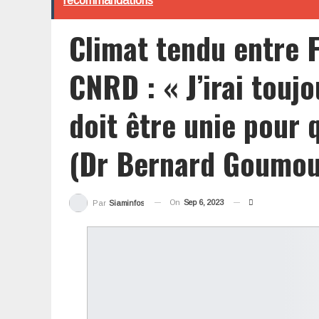
recommandations
Climat tendu entre 
CNRD : « J’irai toujo
doit être unie pour 
(Dr Bernard Goumou
On
Sep 6, 2023
Par
Siaminfos