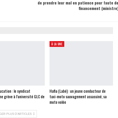
de prendre leur mal en patience pour faute d
financement (ministre
À LA UNE
cation : le syndicat
Hafia (Labé) : un jeune conducteur de
e grève à l’université GLC de
taxi-moto sauvagement assassiné, sa
moto volée
GER PLUS D'ARTICLES