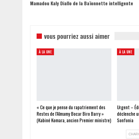
Mamadou Kaly Diallo de la Baïonnette intelligente
vous pourriez aussi aimer
À LA UNE
À LA UNE
« Ce que je pense du rapatriement des
Urgent – Édu
Restes de l’Almamy Bocar Biro Barry »
déclenche un
(Kabiné Komara, ancien Premier ministre)
Sonfonia
CHAR