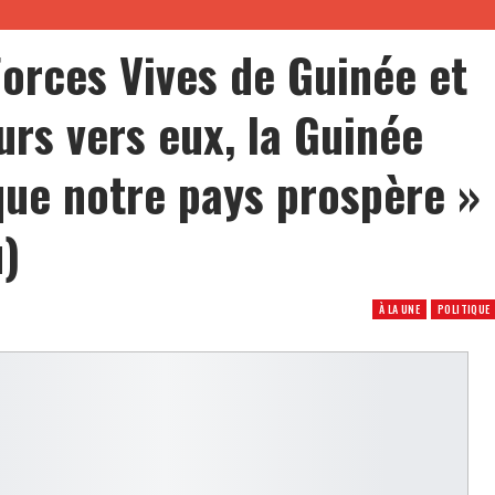
Forces Vives de Guinée et
urs vers eux, la Guinée
que notre pays prospère »
)
À LA UNE
POLITIQUE