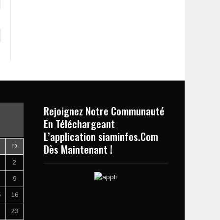
Rejoignez Notre Communauté
En Téléchargeant
L’application siaminfos.Com
Dès Maintenant !
D
2
9
5
16
2
23