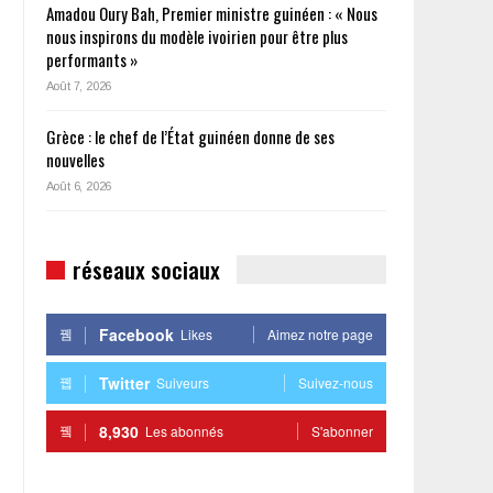
Amadou Oury Bah, Premier ministre guinéen : « Nous
nous inspirons du modèle ivoirien pour être plus
performants »
Août 7, 2026
Grèce : le chef de l’État guinéen donne de ses
nouvelles
Août 6, 2026
réseaux sociaux
Facebook
Likes
Aimez notre page
Twitter
Suiveurs
Suivez-nous
8,930
Les abonnés
S'abonner