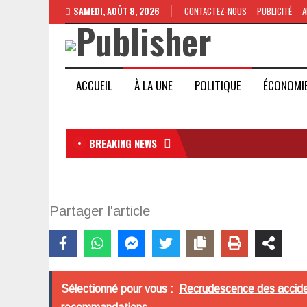
SAMEDI, AOÛT 8, 2026
CONTACTEZ-NOUS
PUBLICITÉ
A
ACCUEIL
À LA UNE
POLITIQUE
ÉCONOMI
BREAKING NEWS
Partager l'article
Sélectionné pour vous :
Recrudescence des accident