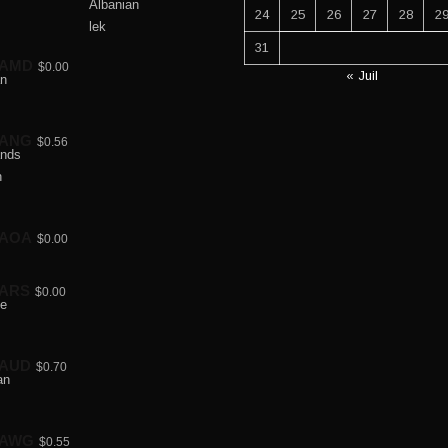
24
25
26
27
28
2
31
AMD
$0.00
« Juil
ANG
$0.56
AOA
$0.00
ARS
$0.00
AUD
$0.70
AWG
$0.55