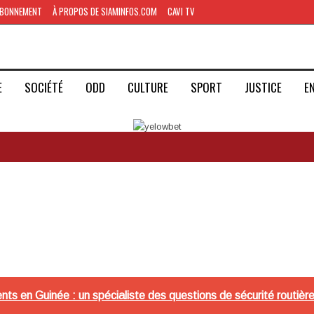
BONNEMENT
À PROPOS DE SIAMINFOS.COM
CAVI TV
E
SOCIÉTÉ
ODD
CULTURE
SPORT
JUSTICE
E
s en Guinée : un spécialiste des questions de sécurité routière 