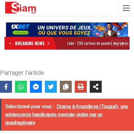
BREAKING NEWS
Partager l'article
Sélectionné pour vous :
Drame à Koundjeya (Tougué): une
adolescente handicapée mentale violée par un
quadragénaire