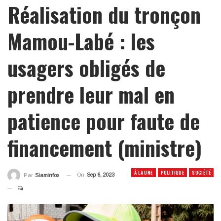
Réalisation du tronçon
Mamou-Labé : les
usagers obligés de
prendre leur mal en
patience pour faute de
financement (ministre)
À LA UNE
POLITIQUE
SOCIÉTÉ
On
Sep 6, 2023
Par
Siaminfos