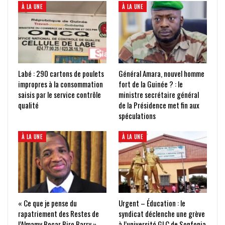
À LA UNE
À LA UNE
Labé : 290 cartons de poulets
Général Amara, nouvel homme
impropres à la consommation
fort de la Guinée ? : le
saisis par le service contrôle
ministre secrétaire général
qualité
de la Présidence met fin aux
spéculations
À LA UNE
À LA UNE
« Ce que je pense du
Urgent – Éducation : le
rapatriement des Restes de
syndicat déclenche une grève
l’Almamy Bocar Biro Barry »
à l’université GLC de Sonfonia