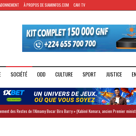
ABONNEMENT
À PROPOS DE SIAMINFOS.COM
CAVI TV
E
SOCIÉTÉ
ODD
CULTURE
SPORT
JUSTICE
E
iement des Restes de l’Almamy Bocar Biro Barry » (Kabiné Komara, ancien Premier minist