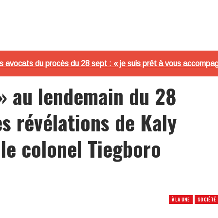
 avocats du procès du 28 sept : « je suis prêt à vous accompagn
 » au lendemain du 28
s révélations de Kaly
 le colonel Tiegboro
À LA UNE
SOCIÉTÉ