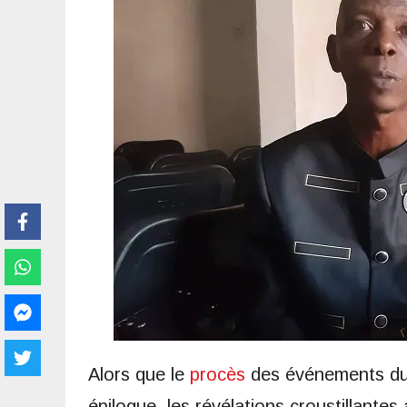
Alors que le
procès
des événements du
épilogue, les révélations croustillante