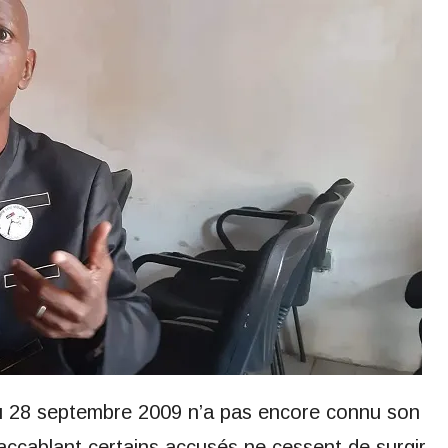
 28 septembre 2009 n’a pas encore connu son
s accablant certains accusés ne cessent de surgir.