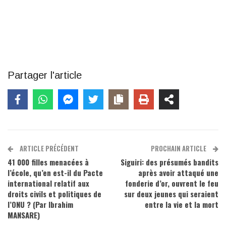
Partager l'article
ARTICLE PRÉCÉDENT
PROCHAIN ARTICLE
41 000 filles menacées à
Siguiri: des présumés bandits
l’école, qu’en est-il du Pacte
après avoir attaqué une
international relatif aux
fonderie d’or, ouvrent le feu
droits civils et politiques de
sur deux jeunes qui seraient
l’ONU ? (Par Ibrahim
entre la vie et la mort
MANSARE)