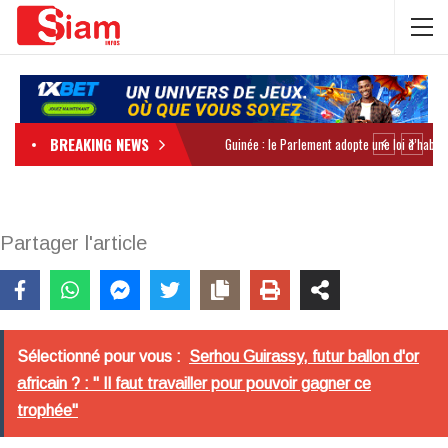
BREAKING NEWS
Partager l'article
Sélectionné pour vous :
Serhou Guirassy, futur ballon d'or
africain ? : " Il faut travailler pour pouvoir gagner ce
trophée"