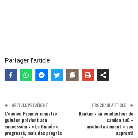
Partager l'article
ARTICLE PRÉCÉDENT
PROCHAIN ARTICLE
L’ancien Premier ministre
Kankan : un conducteur de
guinéen prévient son
camion tu€ «
successeur : « La Guinée a
involontairement » son
progressé, mais des progrès
apprenti