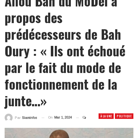
Aliou Bah du MoDel à
propos des
prédécesseurs de Bah
Oury : « Ils ont échoué
par le fait du mode de
fonctionnement de la
junte…»
À LA UNE
POLITIQUE
On
Mar 1, 2024
Par
Siaminfos