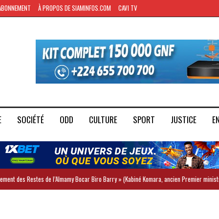
ABONNEMENT
À PROPOS DE SIAMINFOS.COM
CAVI TV
E
SOCIÉTÉ
ODD
CULTURE
SPORT
JUSTICE
E
iement des Restes de l’Almamy Bocar Biro Barry » (Kabiné Komara, ancien Premier minist