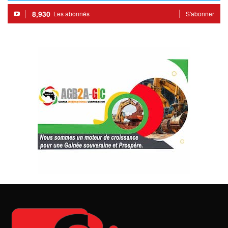
8,930
Les abonnés
S'abonner