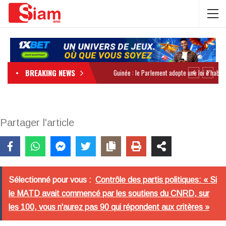
BREAKING NEWS
Partager l'article
Sélectionné pour vous :
Contrôle des partis politiques: « Si
le MATD avait commencé par les soutiens du CNRD, sur
les 100, vous n'aurez pas 90 qui répondent aux critères »