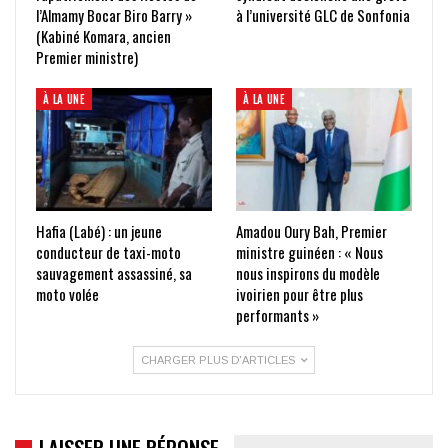
l’Almamy Bocar Biro Barry »
à l’université GLC de Sonfonia
(Kabiné Komara, ancien
Premier ministre)
À LA UNE
À LA UNE
Hafia (Labé) : un jeune
Amadou Oury Bah, Premier
conducteur de taxi-moto
ministre guinéen : « Nous
sauvagement assassiné, sa
nous inspirons du modèle
moto volée
ivoirien pour être plus
performants »
CHARGER PLUS D'ARTICLES
LAISSER UNE RÉPONSE