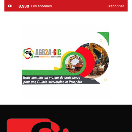
8,930
Les abonnés
S'abonner