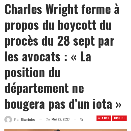
Charles Wright ferme à
propos du boycott du
procès du 28 sept par
les avocats : « La
position du
département ne
bougera pas d’un iota »
À LA UNE
JUSTICE
On
Mai 29, 2023
Par
Siaminfos