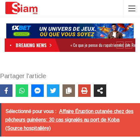
BREAKING NEWS
Partager l'article
Sélectionné pour vous :
Affaire Éruption cutanée chez des
pêcheurs guinéens: 30 cas signalés au port de Koba
(Source hospitalière)