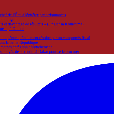
 chef de l’État à légiférer par ordonnances
 de brigade
its et davantage de résultats » (Dr Dansa Kourouma)
uteau, à Dombi
 une pénurie, finalement résolue par un compromis fiscal
 sous la 5ème République
semaines après son accouchement
is obligés de se rendre à Dakar pour se le procurer