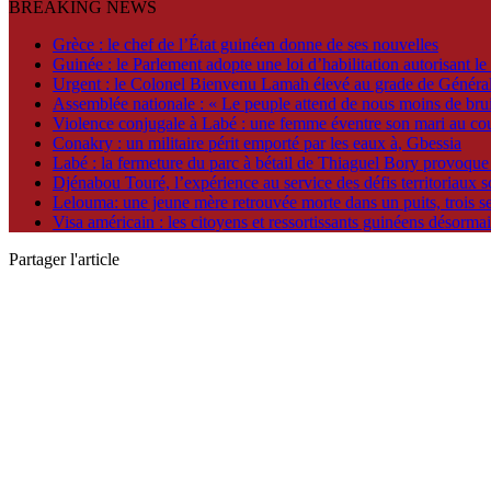
BREAKING NEWS
Grèce : le chef de l’État guinéen donne de ses nouvelles
Guinée : le Parlement adopte une loi d’habilitation autorisant le
Urgent : le Colonel Bienvenu Lamah élevé au grade de Général
Assemblée nationale : « Le peuple attend de nous moins de bru
Violence conjugale à Labé : une femme éventre son mari au co
Conakry : un militaire périt emporté par les eaux à, Gbessia
Labé : la fermeture du parc à bétail de Thiaguel Bory provoque
Djénabou Touré, l’expérience au service des défis territoriaux
Lelouma: une jeune mère retrouvée morte dans un puits, trois 
Visa américain : les citoyens et ressortissants guinéens désorma
Partager l'article