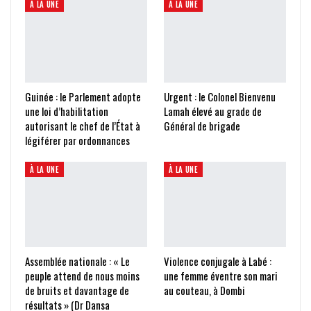
À LA UNE
À LA UNE
Guinée : le Parlement adopte
Urgent : le Colonel Bienvenu
une loi d’habilitation
Lamah élevé au grade de
autorisant le chef de l’État à
Général de brigade
légiférer par ordonnances
À LA UNE
À LA UNE
Assemblée nationale : « Le
Violence conjugale à Labé :
peuple attend de nous moins
une femme éventre son mari
de bruits et davantage de
au couteau, à Dombi
résultats » (Dr Dansa