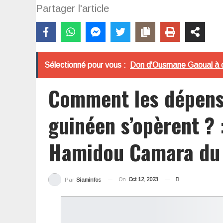
Partager l'article
Sélectionné pour vous :
Don d'Ousmane Gaoual à ce
Comment les dépense
guinéen s’opèrent ? 
Hamidou Camara du
On
Oct 12, 2023
Par
Siaminfos