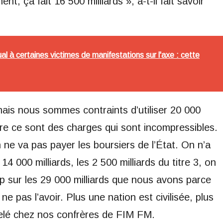
ent, ça fait 16 500 milliards », a-t-il fait savoir
à certaines victimes de manifestations sur l'axe : cette
mais nous sommes contraints d’utiliser 20 000
dire ce sont des charges qui sont incompressibles.
ne va pas payer les boursiers de l’État. On n’a
4 000 milliards, les 2 500 milliards du titre 3, on
cap sur les 29 000 milliards que nous avons parce
ne pas l’avoir. Plus une nation est civilisée, plus
telé chez nos confrères de FIM FM.