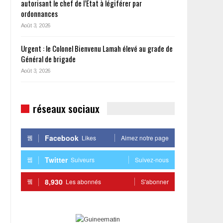
autorisant le chef de l’État à légiférer par
ordonnances
Août 3, 2026
Urgent : le Colonel Bienvenu Lamah élevé au grade de
Général de brigade
Août 3, 2026
réseaux sociaux
Facebook
Likes
Aimez notre page
Twitter
Suiveurs
Suivez-nous
8,930
Les abonnés
S'abonner