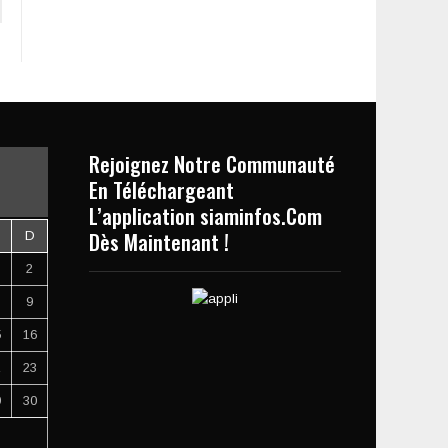
Rejoignez Notre Communauté
En Téléchargeant
L’application siaminfos.Com
Dès Maintenant !
D
2
9
5
16
2
23
9
30