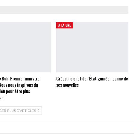
À LA UNE
 Bah, Premier ministre
Grèce : le chef de l’État guinéen donne de
Nous nous inspirons du
ses nouvelles
ien pour être plus
 »
GER PLUS D'ARTICLES