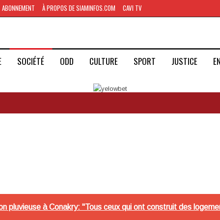
ABONNEMENT
À PROPOS DE SIAMINFOS.COM
CAVI TV
E
SOCIÉTÉ
ODD
CULTURE
SPORT
JUSTICE
E
on pluvieuse à Conakry: "Tous ceux qui ont construit des logeme