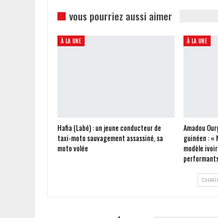
vous pourriez aussi aimer
À LA UNE
À LA UNE
Hafia (Labé) : un jeune conducteur de
Amadou Oury
taxi-moto sauvagement assassiné, sa
guinéen : « 
moto volée
modèle ivoir
performants
CHAR