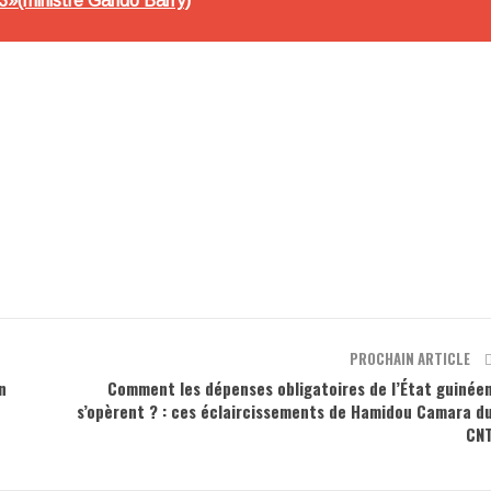
23»(ministre Gando Barry)
PROCHAIN ARTICLE
n
Comment les dépenses obligatoires de l’État guinée
s’opèrent ? : ces éclaircissements de Hamidou Camara d
CN