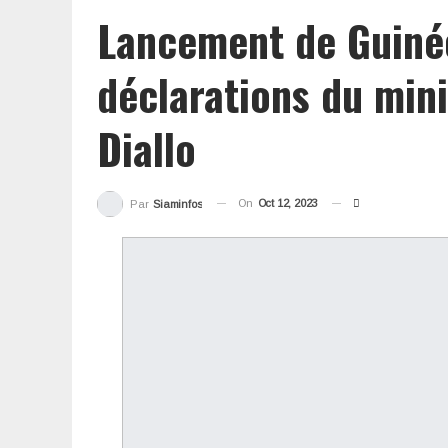
Lancement de Guinée
déclarations du min
Diallo
On
Oct 12, 2023
Par
Siaminfos