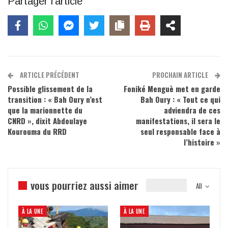
Partager l'article
ARTICLE PRÉCÉDENT
PROCHAIN ARTICLE
Possible glissement de la
Foniké Menguè met en garde
transition : « Bah Oury n’est
Bah Oury : « Tout ce qui
que la marionnette du
adviendra de ces
CNRD », dixit Abdoulaye
manifestations, il sera le
Kourouma du RRD
seul responsable face à
l’histoire »
vous pourriez aussi aimer
All
À LA UNE
À LA UNE