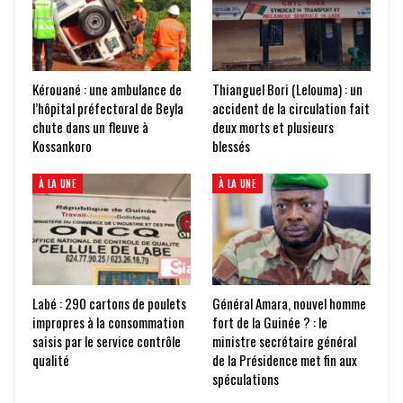
Kérouané : une ambulance de
Thianguel Bori (Lelouma) : un
l’hôpital préfectoral de Beyla
accident de la circulation fait
chute dans un fleuve à
deux morts et plusieurs
Kossankoro
blessés
À LA UNE
À LA UNE
Labé : 290 cartons de poulets
Général Amara, nouvel homme
impropres à la consommation
fort de la Guinée ? : le
saisis par le service contrôle
ministre secrétaire général
qualité
de la Présidence met fin aux
spéculations