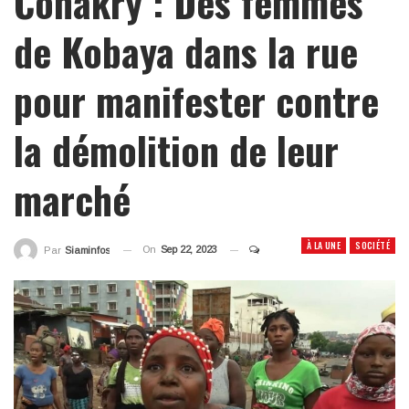
Conakry : Des femmes
de Kobaya dans la rue
pour manifester contre
la démolition de leur
marché
À LA UNE
SOCIÉTÉ
On
Sep 22, 2023
Par
Siaminfos