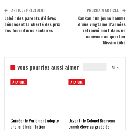
ARTICLE PRÉCÉDENT
PROCHAIN ARTICLE
Labé : des parents d’élèves
Kankan : un jeune homme
dénoncent la cherté des prix
d’une vingtaine d’années
des fournitures scolaires
retrouvé mort dans un
caniveau au quartier
Missirakökö
vous pourriez aussi aimer
All
À LA UNE
À LA UNE
Guinée : le Parlement adopte
Urgent : le Colonel Bienvenu
une loi d’habilitation
Lamah élevé au grade de