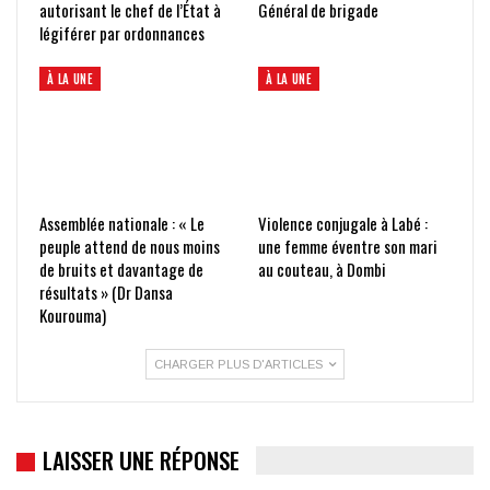
autorisant le chef de l’État à
Général de brigade
légiférer par ordonnances
À LA UNE
À LA UNE
Assemblée nationale : « Le
Violence conjugale à Labé :
peuple attend de nous moins
une femme éventre son mari
de bruits et davantage de
au couteau, à Dombi
résultats » (Dr Dansa
Kourouma)
CHARGER PLUS D'ARTICLES
LAISSER UNE RÉPONSE