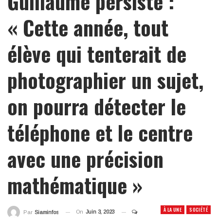
Guillaume persiste :
« Cette année, tout
élève qui tenterait de
photographier un sujet,
on pourra détecter le
téléphone et le centre
avec une précision
mathématique »
À LA UNE
SOCIÉTÉ
On
Juin 3, 2023
Par
Siaminfos