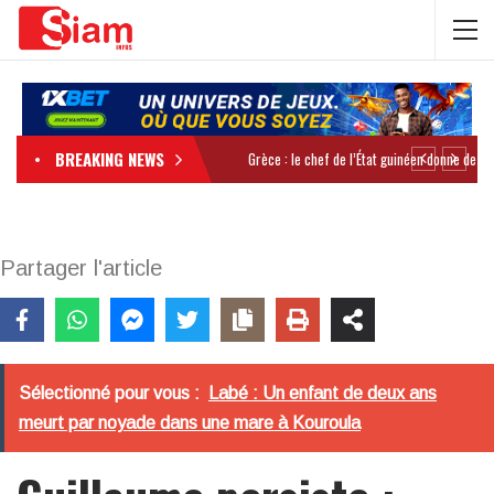
BREAKING NEWS
Partager l'article
Sélectionné pour vous :
Labé : Un enfant de deux ans
meurt par noyade dans une mare à Kouroula