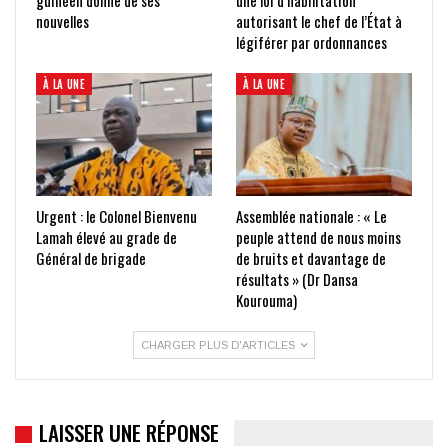
guinéen donne de ses
une loi d’habilitation
nouvelles
autorisant le chef de l’État à
légiférer par ordonnances
À LA UNE
À LA UNE
Urgent : le Colonel Bienvenu
Assemblée nationale : « Le
Lamah élevé au grade de
peuple attend de nous moins
Général de brigade
de bruits et davantage de
résultats » (Dr Dansa
Kourouma)
CHARGER PLUS D'ARTICLES
LAISSER UNE RÉPONSE