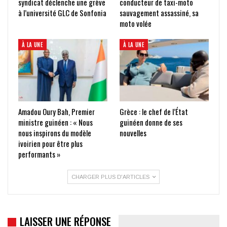
syndicat déclenche une grève
conducteur de taxi-moto
à l’université GLC de Sonfonia
sauvagement assassiné, sa
moto volée
À LA UNE
À LA UNE
Amadou Oury Bah, Premier
Grèce : le chef de l’État
ministre guinéen : « Nous
guinéen donne de ses
nous inspirons du modèle
nouvelles
ivoirien pour être plus
performants »
CHARGER PLUS D'ARTICLES
LAISSER UNE RÉPONSE