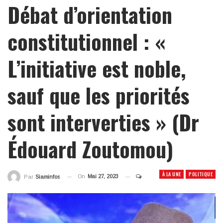
Débat d’orientation
constitutionnel : «
L’initiative est noble,
sauf que les priorités
sont interverties » (Dr
Édouard Zoutomou)
À LA UNE
POLITIQUE
On
Mai 27, 2023
Par
Siaminfos