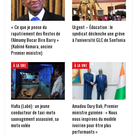
« Ce que je pense du
Urgent – Éducation : le
rapatriement des Restes de
syndicat déclenche une grève
l’Almamy Bocar Biro Barry »
à l’université GLC de Sonfonia
(Kabiné Komara, ancien
Premier ministre)
À LA UNE
À LA UNE
Hafia (Labé) : un jeune
Amadou Oury Bah, Premier
conducteur de taxi-moto
ministre guinéen : « Nous
sauvagement assassiné, sa
nous inspirons du modèle
moto volée
ivoirien pour être plus
performants »