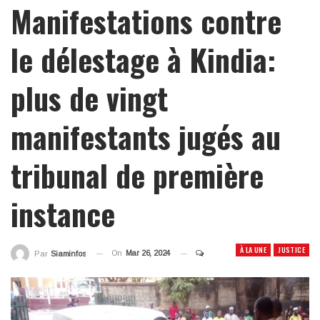
Manifestations contre
le délestage à Kindia:
plus de vingt
manifestants jugés au
tribunal de première
instance
À LA UNE
JUSTICE
On
Mar 26, 2024
Par
Siaminfos