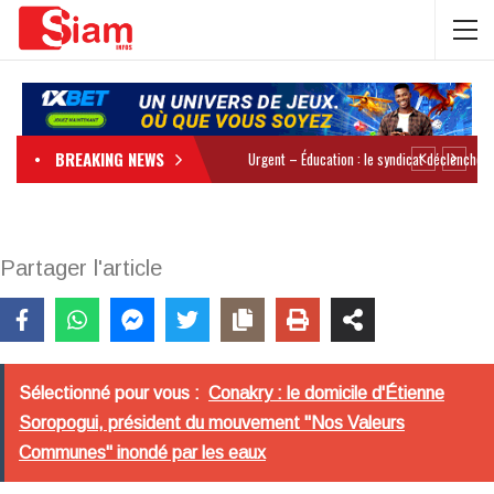
BREAKING NEWS
Partager l'article
Sélectionné pour vous :
Conakry : le domicile d'Étienne
Soropogui, président du mouvement "Nos Valeurs
Communes" inondé par les eaux