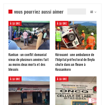
vous pourriez aussi aimer
All
À LA UNE
À LA UNE
Kankan : un conflit domanial
Kérouané : une ambulance de
vieux de plusieurs années fait
l’hôpital préfectoral de Beyla
au moins deux morts et des
chute dans un fleuve à
blessés
Kossankoro
À LA UNE
À LA UNE