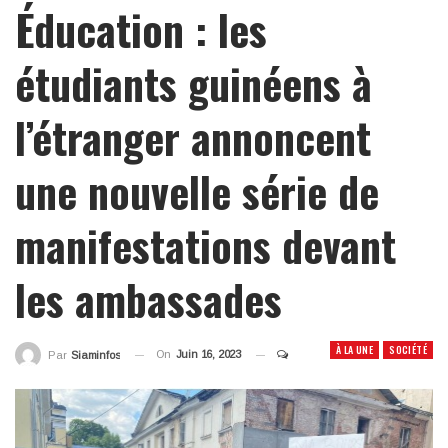
Éducation : les
étudiants guinéens à
l’étranger annoncent
une nouvelle série de
manifestations devant
les ambassades
À LA UNE
SOCIÉTÉ
On
Juin 16, 2023
Par
Siaminfos