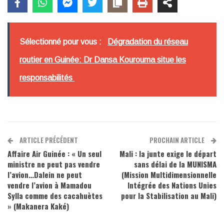
Sélectionné pour vous :
Dégradation du réseau
routier en Guinée: Dr Dansa Kourouma situe les
responsabilités
ARTICLE PRÉCÉDENT
PROCHAIN ARTICLE
Affaire Air Guinée : « Un seul
Mali : la junte exige le départ
ministre ne peut pas vendre
sans délai de la MUNISMA
l’avion…Dalein ne peut
(Mission Multidimensionnelle
vendre l’avion à Mamadou
Intégrée des Nations Unies
Sylla comme des cacahuètes
pour la Stabilisation au Mali)
» (Makanera Kaké)