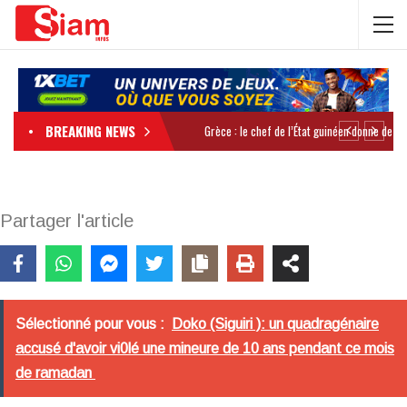
BREAKING NEWS
Partager l'article
Sélectionné pour vous :
Doko (Siguiri ): un quadragénaire
accusé d'avoir vi0lé une mineure de 10 ans pendant ce mois
de ramadan