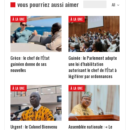
vous pourriez aussi aimer
All
À LA UNE
À LA UNE
Grèce : le chef de l’État
Guinée : le Parlement adopte
guinéen donne de ses
une loi d’habilitation
nouvelles
autorisant le chef de l’État à
légiférer par ordonnances
À LA UNE
À LA UNE
Urgent : le Colonel Bienvenu
Assemblée nationale : « Le