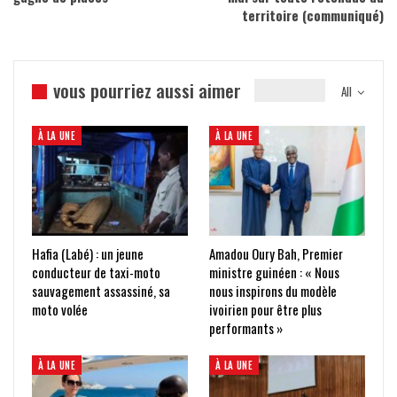
territoire (communiqué)
vous pourriez aussi aimer
All
À LA UNE
À LA UNE
Hafia (Labé) : un jeune
Amadou Oury Bah, Premier
conducteur de taxi-moto
ministre guinéen : « Nous
sauvagement assassiné, sa
nous inspirons du modèle
moto volée
ivoirien pour être plus
performants »
À LA UNE
À LA UNE