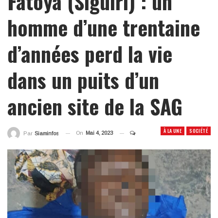
Fatoya (Siguiri) : un
homme d’une trentaine
d’années perd la vie
dans un puits d’un
ancien site de la SAG
À LA UNE
SOCIÉTÉ
On
Mai 4, 2023
Par
Siaminfos