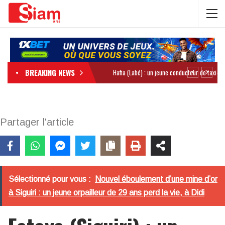
BREAKING NEWS
Partager l'article
Sélectionné pour vous :
Nouvel éboulement d’une mine d’or
à Siguiri : un jeune orpailleur de 29 ans perd la vie, à Didi