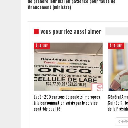
de prendre leur mal en patience pour faute de
financement (ministre)
vous pourriez aussi aimer
À LA UNE
À LA UNE
Labé : 290 cartons de poulets impropres
Général Ama
à la consommation saisis par le service
Guinée ? : l
contrôle qualité
de la Présid
CHAR