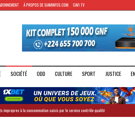
ABONNEMENT
À PROPOS DE SIAMINFOS.COM
CAVI TV
E
SOCIÉTÉ
ODD
CULTURE
SPORT
JUSTICE
E
ts impropres à la consommation saisis par le service contrôle qualité