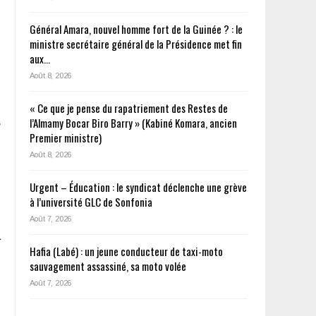
Général Amara, nouvel homme fort de la Guinée ? : le
ministre secrétaire général de la Présidence met fin
aux…
Août 8, 2026
« Ce que je pense du rapatriement des Restes de
l’Almamy Bocar Biro Barry » (Kabiné Komara, ancien
e
Premier ministre)
Août 8, 2026
Urgent – Éducation : le syndicat déclenche une grève
à l’université GLC de Sonfonia
Août 7, 2026
a
Hafia (Labé) : un jeune conducteur de taxi-moto
sauvagement assassiné, sa moto volée
Août 7, 2026