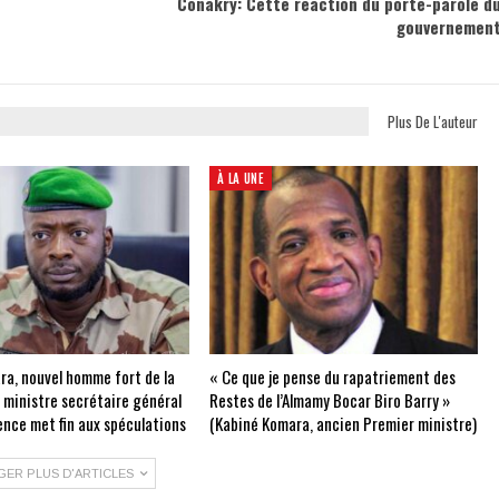
Conakry: Cette réaction du porte-parole d
gouvernemen
Plus De L'auteur
À LA UNE
ra, nouvel homme fort de la
« Ce que je pense du rapatriement des
e ministre secrétaire général
Restes de l’Almamy Bocar Biro Barry »
ence met fin aux spéculations
(Kabiné Komara, ancien Premier ministre)
GER PLUS D'ARTICLES