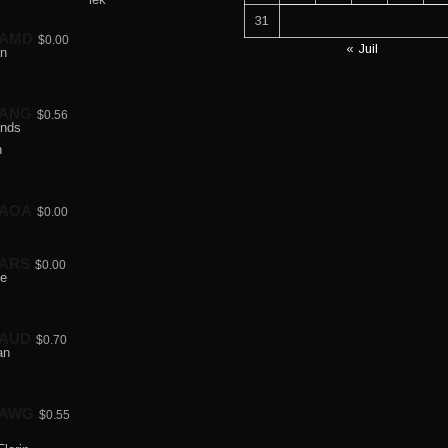
31
AMD
$0.00
« Juil
ANG
$0.56
AOA
$0.00
ARS
$0.00
AUD
$0.70
AWG
$0.55