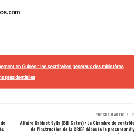
fos.com
ement en Guinée : les secrétaires généraux des ministères
ns présidentielles
PROCHAIN ARTICLE
 de
Affaire Kabinet Sylla (Bill Gates) : La Chambre de contrôl
és
de l’instruction de la CRIEF déboute le procureur Al