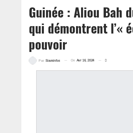
Guinée : Aliou Bah d
qui démontrent l’« é
pouvoir
On
Avr 16, 2024
Par
Siaminfos