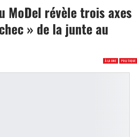
u MoDel révèle trois axes
chec » de la junte au
À LA UNE
POLITIQUE