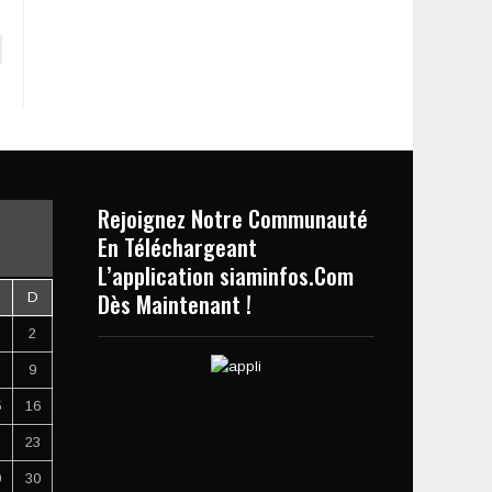
Rejoignez Notre Communauté
En Téléchargeant
L’application siaminfos.Com
Dès Maintenant !
D
2
9
5
16
2
23
9
30