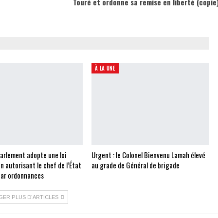
Touré et ordonne sa remise en liberté (copie
À LA UNE
Parlement adopte une loi
Urgent : le Colonel Bienvenu Lamah élevé
on autorisant le chef de l’État
au grade de Général de brigade
 par ordonnances
GER PLUS D'ARTICLES