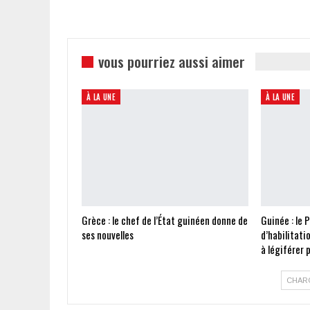
vous pourriez aussi aimer
À LA UNE
À LA UNE
Grèce : le chef de l’État guinéen donne de
Guinée : le 
ses nouvelles
d’habilitati
à légiférer
CHAR