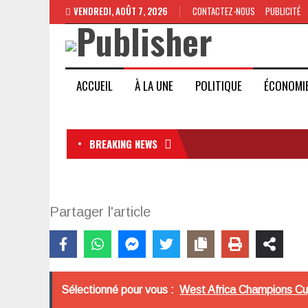
VENDREDI, AOÛT 7, 2026
CONTACTEZ-NOUS
PUBLICITÉ
ACCUEIL
À LA UNE
POLITIQUE
ÉCONOMI
BREAKING NEWS
Partager l'article
Sélectionné pour vous :
West Africa Champions Cup 