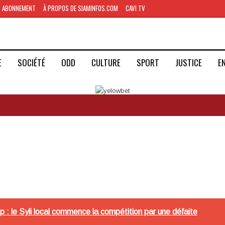
ABONNEMENT
À PROPOS DE SIAMINFOS.COM
CAVI TV
E
SOCIÉTÉ
ODD
CULTURE
SPORT
JUSTICE
E
: le Syli local commence la compétition par une défaite