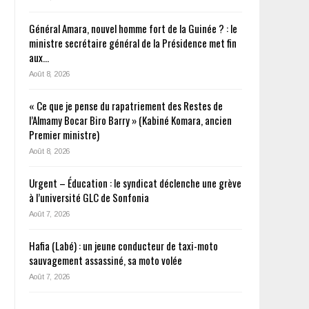
Général Amara, nouvel homme fort de la Guinée ? : le
ministre secrétaire général de la Présidence met fin
aux…
Août 8, 2026
« Ce que je pense du rapatriement des Restes de
l’Almamy Bocar Biro Barry » (Kabiné Komara, ancien
Premier ministre)
Août 8, 2026
Urgent – Éducation : le syndicat déclenche une grève
à l’université GLC de Sonfonia
Août 7, 2026
Hafia (Labé) : un jeune conducteur de taxi-moto
sauvagement assassiné, sa moto volée
Août 7, 2026