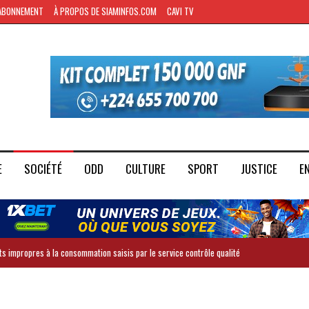
ABONNEMENT
À PROPOS DE SIAMINFOS.COM
CAVI TV
E
SOCIÉTÉ
ODD
CULTURE
SPORT
JUSTICE
E
ts impropres à la consommation saisis par le service contrôle qualité